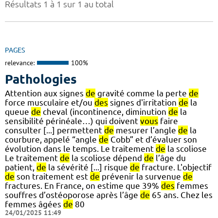
Résultats 1 à 1 sur 1 au total
PAGES
relevance:
100%
Pathologies
Attention aux signes
de
gravité comme la perte
de
force musculaire et/ou
des
signes d'irritation
de
la
queue
de
cheval (incontinence, diminution
de
la
sensibilité périnéale…) qui doivent
vous
faire
consulter [...] permettent
de
mesurer l’angle
de
la
courbure, appelé “angle
de
Cobb” et d’évaluer son
évolution dans le temps. Le traitement
de
la scoliose
Le traitement
de
la scoliose dépend
de
l’âge du
patient,
de
la sévérité [...] risque
de
fracture. L'objectif
de
son traitement est
de
prévenir la survenue
de
fractures. En France, on estime que 39%
des
femmes
souffres d’ostéoporose après l’âge
de
65 ans. Chez les
femmes âgées
de
80
24/01/2025 11:49