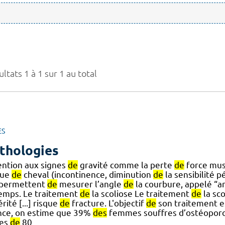
ltats 1 à 1 sur 1 au total
ES
thologies
ention aux signes
de
gravité comme la perte
de
force mus
eue
de
cheval (incontinence, diminution
de
la sensibilité 
.] permettent
de
mesurer l’angle
de
la courbure, appelé “a
temps. Le traitement
de
la scoliose Le traitement
de
la sc
rité [...] risque
de
fracture. L'objectif
de
son traitement 
nce, on estime que 39%
des
femmes souffres d’ostéoporo
es
de
80