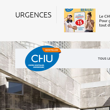
URGENCES
Le CHU
Pour g
tout 
TOUS L