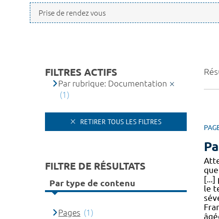
FILTRES ACTIFS
Résu
Par rubrique: Documentation
(1)
RETIRER TOUS LES FILTRES
PAG
Pa
Att
FILTRE DE RÉSULTATS
qu
[..
Par type de contenu
le 
sévé
Fra
Pages
(1)
âgé