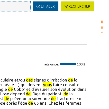
EFFACER
RECHERCHER
relevance:
100%
culaire et/ou
des
signes d'irritation
de
la
périnéale…) qui doivent
vous
faire consulter
ngle
de
Cobb” et d’évaluer son évolution dans
oliose dépend
de
l’âge du patient,
de
la
est
de
prévenir la survenue
de
fractures. En
se après l’âge
de
65 ans. Chez les femmes