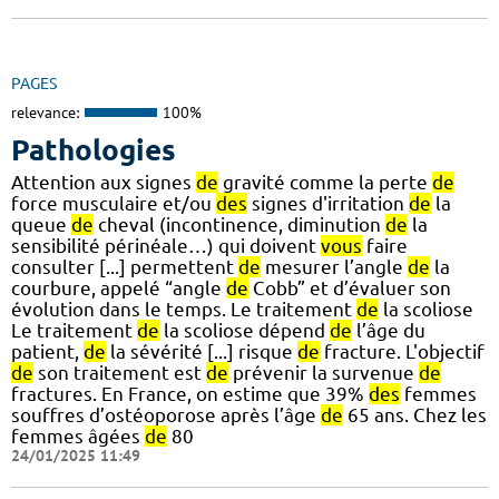
PAGES
relevance:
100%
Pathologies
Attention aux signes
de
gravité comme la perte
de
force musculaire et/ou
des
signes d'irritation
de
la
queue
de
cheval (incontinence, diminution
de
la
sensibilité périnéale…) qui doivent
vous
faire
consulter [...] permettent
de
mesurer l’angle
de
la
courbure, appelé “angle
de
Cobb” et d’évaluer son
évolution dans le temps. Le traitement
de
la scoliose
Le traitement
de
la scoliose dépend
de
l’âge du
patient,
de
la sévérité [...] risque
de
fracture. L'objectif
de
son traitement est
de
prévenir la survenue
de
fractures. En France, on estime que 39%
des
femmes
souffres d’ostéoporose après l’âge
de
65 ans. Chez les
femmes âgées
de
80
24/01/2025 11:49