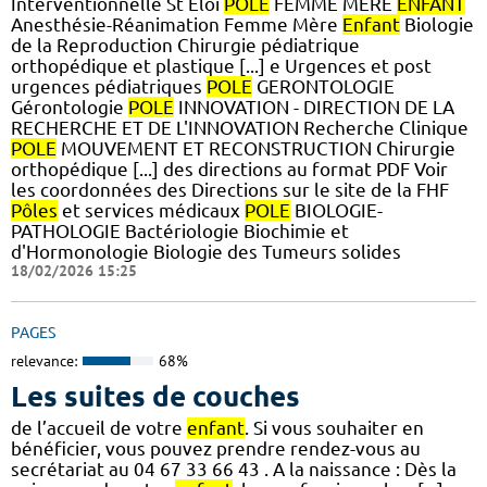
Interventionnelle St Eloi
POLE
FEMME MERE
ENFANT
Anesthésie-Réanimation Femme Mère
Enfant
Biologie
de la Reproduction Chirurgie pédiatrique
orthopédique et plastique [...] e Urgences et post
urgences pédiatriques
POLE
GERONTOLOGIE
Gérontologie
POLE
INNOVATION - DIRECTION DE LA
RECHERCHE ET DE L'INNOVATION Recherche Clinique
POLE
MOUVEMENT ET RECONSTRUCTION Chirurgie
orthopédique [...] des directions au format PDF Voir
les coordonnées des Directions sur le site de la FHF
Pôles
et services médicaux
POLE
BIOLOGIE-
PATHOLOGIE Bactériologie Biochimie et
d'Hormonologie Biologie des Tumeurs solides
18/02/2026 15:25
PAGES
relevance:
68%
Les suites de couches
de l’accueil de votre
enfant
. Si vous souhaiter en
bénéficier, vous pouvez prendre rendez-vous au
secrétariat au 04 67 33 66 43 . A la naissance : Dès la