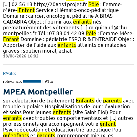
[...] 02 56 18 http://20ans1projet.fr
Pôle
: Femme-
Mère-
Enfant
Service : Hémato-onco-pédiatrique
Domaine : cancer, oncologie, pédiatrie A BRAS
CADABRA Objet : fournir aux
enfants
nés
prématurément des vêtements [...] m-guiraud@chu-
montpellier.fr Tél.: 07 88 01 42 09
Pôle
: Femme-Mère-
Enfant
Domaine : pédiatrie ESPOIR & ENTRAIDE Objet :
Apporter de l'aide aux
enfants
atteints de maladies
graves : soutien moral, achat
18/06/2026 16:02
PAGES
relevance:
91%
MPEA Montpellier
sur adaptation de traitement)
Enfants
de
parents
avec
trouble bipolaire Hospitalisations de jour : évaluation
et soins Pour jeunes
enfants
(site Saint Eloi) Pour
enfants
avec troubles comportementaux et [...] autres
professionnels qui accompagnent votre
enfant
Psychoéducation et éducation thérapeutique Pour
qu’enfants
et
parents
comprennent mieux les