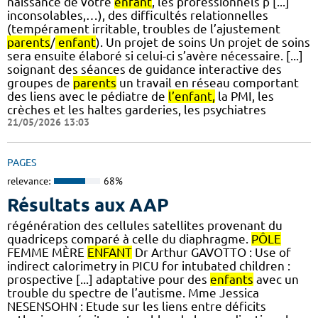
naissance de votre
enfant
, les professionnels p [...]
inconsolables,…), des difficultés relationnelles
(tempérament irritable, troubles de l’ajustement
parents
/
enfant
). Un projet de soins Un projet de soins
sera ensuite élaboré si celui-ci s’avère nécessaire. [...]
soignant des séances de guidance interactive des
groupes de
parents
un travail en réseau comportant
des liens avec le pédiatre de
l’enfant,
la PMI, les
crèches et les haltes garderies, les psychiatres
21/05/2026 13:03
PAGES
relevance:
68%
Résultats aux AAP
régénération des cellules satellites provenant du
quadriceps comparé à celle du diaphragme.
PÔLE
FEMME MÈRE
ENFANT
Dr Arthur GAVOTTO : Use of
indirect calorimetry in PICU for intubated children :
prospective [...] adaptative pour des
enfants
avec un
trouble du spectre de l’autisme. Mme Jessica
NESENSOHN : Etude sur les liens entre déficits