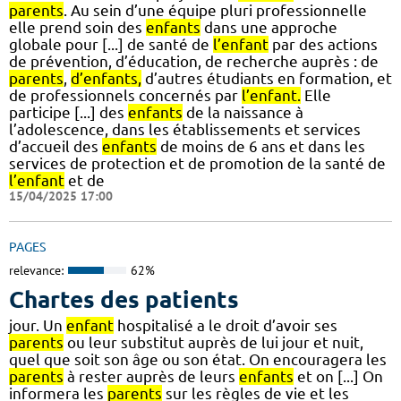
parents
. Au sein d’une équipe pluri professionnelle
elle prend soin des
enfants
dans une approche
globale pour [...] de santé de
l’enfant
par des actions
de prévention, d’éducation, de recherche auprès : de
parents
,
d’enfants,
d’autres étudiants en formation, et
de professionnels concernés par
l’enfant.
Elle
participe [...] des
enfants
de la naissance à
l’adolescence, dans les établissements et services
d’accueil des
enfants
de moins de 6 ans et dans les
services de protection et de promotion de la santé de
l’enfant
et de
15/04/2025 17:00
PAGES
relevance:
62%
Chartes des patients
jour. Un
enfant
hospitalisé a le droit d’avoir ses
parents
ou leur substitut auprès de lui jour et nuit,
quel que soit son âge ou son état. On encouragera les
parents
à rester auprès de leurs
enfants
et on [...] On
informera les
parents
sur les règles de vie et les