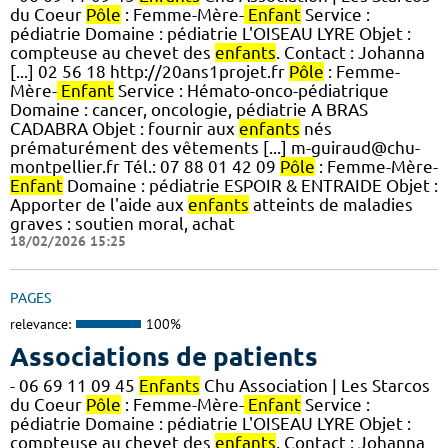
du Coeur
Pôle
: Femme-Mère-
Enfant
Service :
pédiatrie Domaine : pédiatrie L'OISEAU LYRE Objet :
compteuse au chevet des
enfants
. Contact : Johanna
[...] 02 56 18 http://20ans1projet.fr
Pôle
: Femme-
Mère-
Enfant
Service : Hémato-onco-pédiatrique
Domaine : cancer, oncologie, pédiatrie A BRAS
CADABRA Objet : fournir aux
enfants
nés
prématurément des vêtements [...] m-guiraud@chu-
montpellier.fr Tél.: 07 88 01 42 09
Pôle
: Femme-Mère-
Enfant
Domaine : pédiatrie ESPOIR & ENTRAIDE Objet :
Apporter de l'aide aux
enfants
atteints de maladies
graves : soutien moral, achat
18/02/2026 15:25
PAGES
relevance:
100%
Associations de patients
- 06 69 11 09 45
Enfants
Chu Association | Les Starcos
du Coeur
Pôle
: Femme-Mère-
Enfant
Service :
pédiatrie Domaine : pédiatrie L'OISEAU LYRE Objet :
compteuse au chevet des
enfants
. Contact : Johanna