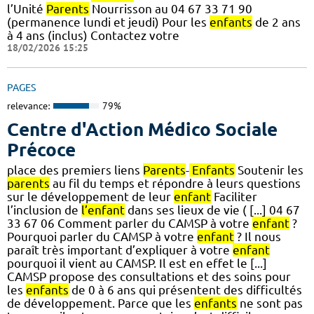
l’Unité
Parents
Nourrisson au 04 67 33 71 90
(permanence lundi et jeudi) Pour les
enfants
de 2 ans
à 4 ans (inclus) Contactez votre
18/02/2026 15:25
PAGES
relevance:
79%
Centre d'Action Médico Sociale
Précoce
place des premiers liens
Parents
-
Enfants
Soutenir les
parents
au fil du temps et répondre à leurs questions
sur le développement de leur
enfant
Faciliter
l’inclusion de
l’enfant
dans ses lieux de vie ( [...] 04 67
33 67 06 Comment parler du CAMSP à votre
enfant
?
Pourquoi parler du CAMSP à votre
enfant
? Il nous
paraît très important d’expliquer à votre
enfant
pourquoi il vient au CAMSP. Il est en effet le [...]
CAMSP propose des consultations et des soins pour
les
enfants
de 0 à 6 ans qui présentent des difficultés
de développement. Parce que les
enfants
ne sont pas