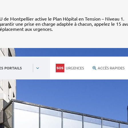
 de Montpellier active le Plan Hôpital en Tension – Niveau 1.
arantir une prise en charge adaptée à chacun, appelez le 15 av
déplacement aux urgences.
URGENCES
ACCÈS RAPIDES
ES PORTAILS