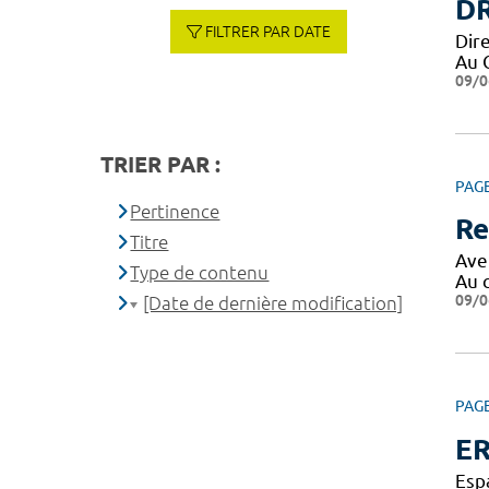
DR
FILTRER PAR DATE
Dir
Au 
09/0
TRIER PAR :
PAG
Pertinence
Re
Titre
Ave
Type de contenu
Au 
09/0
[Date de dernière modification]
PAG
ER
Esp