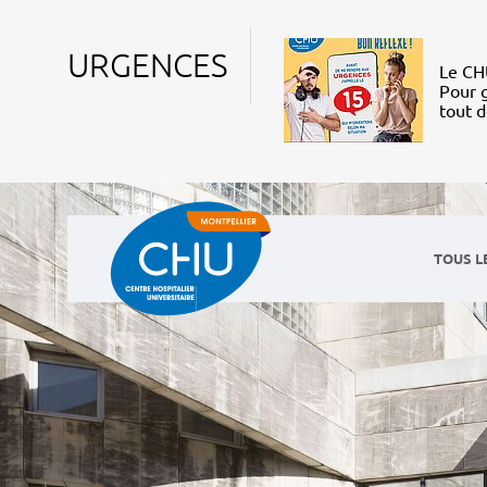
URGENCES
Le CHU
Pour g
tout 
TOUS L