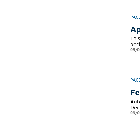
PAG
Ap
En 
por
09/0
PAG
Fe
Aut
Déco
09/0