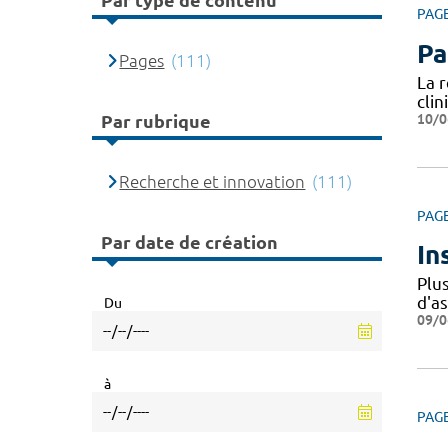
Par type de contenu
PAG
Pa
Pages
(111)
La 
cli
10/0
Par rubrique
Recherche et innovation
(111)
PAG
Par date de création
In
Plu
d'a
Du
09/0
à
PAG