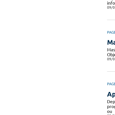
inf
09/0
PAG
Ma
Mas
Obje
09/0
PAG
Ap
Dep
pro
ou