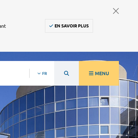
ant
EN SAVOIR PLUS
MENU
FR