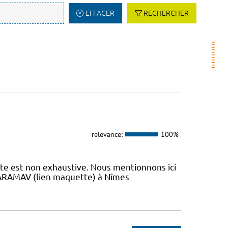
EFFACER
RECHERCHER
relevance:
100%
iste est non exhaustive. Nous mentionnons ici
 L’ARAMAV (lien maquette) à Nîmes