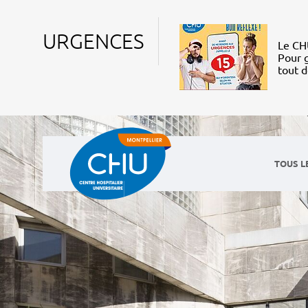
URGENCES
Le CHU
Pour g
tout 
TOUS L