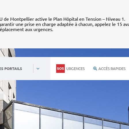
 de Montpellier active le Plan Hôpital en Tension – Niveau 1.
arantir une prise en charge adaptée à chacun, appelez le 15 av
déplacement aux urgences.
URGENCES
ACCÈS RAPIDES
ES PORTAILS