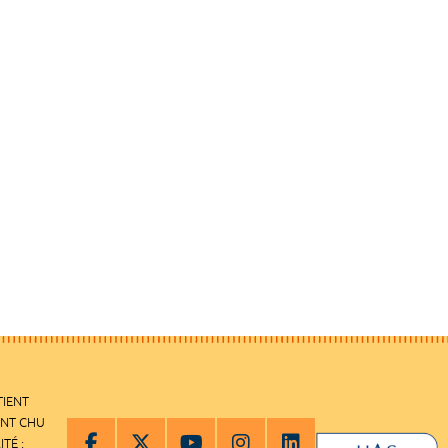
TIENT
ENT CHU
ITÉ :