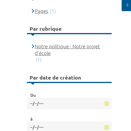
Pages
(1)
Par rubrique
Notre politique - Notre projet
d'école
(1)
Par date de création
Du
à