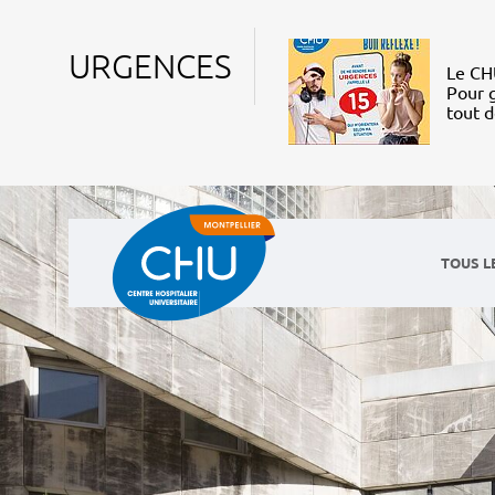
URGENCES
Le CHU
Pour g
tout 
TOUS L