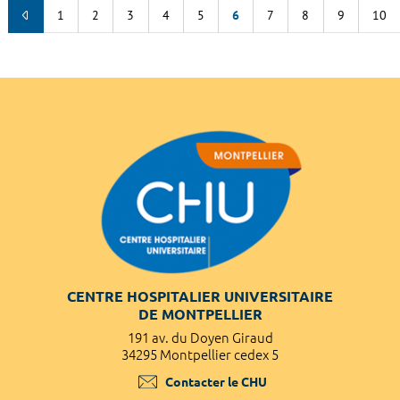
1
2
3
4
5
6
7
8
9
10
CENTRE HOSPITALIER UNIVERSITAIRE
DE MONTPELLIER
191 av. du Doyen Giraud
34295 Montpellier cedex 5
Contacter le CHU