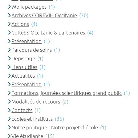
Work packages
(1)
Archives COREVIH Occitanie
(30)
Actions
(4)
CoReSS Occitanie & partenaires
(4)
Présentation
(1)
Parcours de soins
(1)
Dépistage
(1)
Liens utiles
(1)
Actualités
(1)
Présentation
(1)
Formations, journées scientifiques grand public
(1)
Modalités de recours
(2)
Contacts
(1)
Ecoles et instituts
(85)
Notre politique - Notre projet d'école
(1)
Vie étudiante
(15)