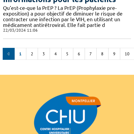
Qu’est-ce-que la PrEP ? La PrEP (Prophylaxie pre-
exposition) a pour objectif de diminuer le risque de
contracter une infection par le VIH, en utilisant un
médicament antirétroviral. Elle fait partie d
22/03/2024 11:06
1
2
3
4
5
6
7
8
9
10