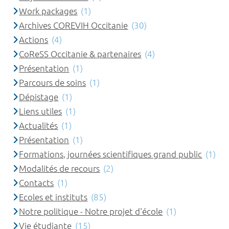
Work packages
(1)
Archives COREVIH Occitanie
(30)
Actions
(4)
CoReSS Occitanie & partenaires
(4)
Présentation
(1)
Parcours de soins
(1)
Dépistage
(1)
Liens utiles
(1)
Actualités
(1)
Présentation
(1)
Formations, journées scientifiques grand public
(1)
Modalités de recours
(2)
Contacts
(1)
Ecoles et instituts
(85)
Notre politique - Notre projet d'école
(1)
Vie étudiante
(15)