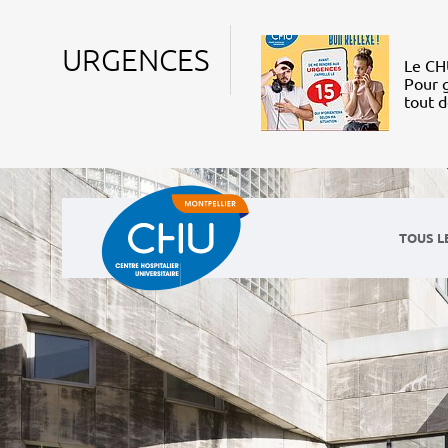
URGENCES
Le CHU
Pour g
tout 
TOUS L