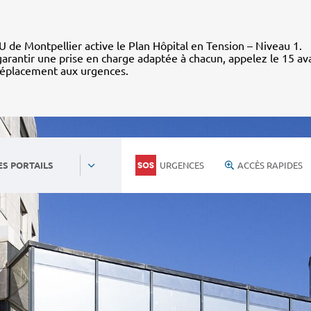
 de Montpellier active le Plan Hôpital en Tension – Niveau 1.
arantir une prise en charge adaptée à chacun, appelez le 15 av
déplacement aux urgences.
URGENCES
ACCÈS RAPIDES
ES PORTAILS