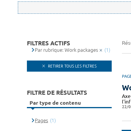
FILTRES ACTIFS
Résu
Par rubrique: Work packages
(1)
RETIRER TOUS LES FILTRES
PAG
Wo
FILTRE DE RÉSULTATS
Axe
l'in
Par type de contenu
22/0
Pages
(1)