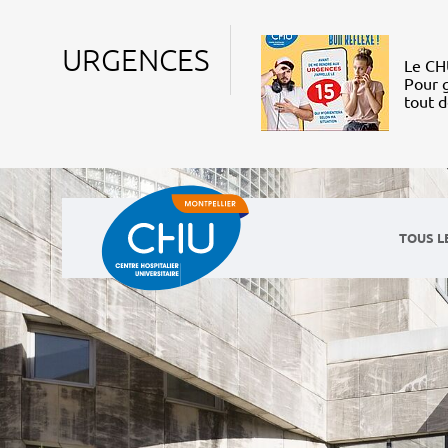
URGENCES
Le CHU
Pour g
tout 
TOUS L