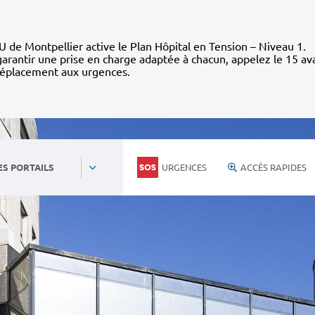
 de Montpellier active le Plan Hôpital en Tension – Niveau 1.
arantir une prise en charge adaptée à chacun, appelez le 15 av
déplacement aux urgences.
URGENCES
ACCÈS RAPIDES
ES PORTAILS