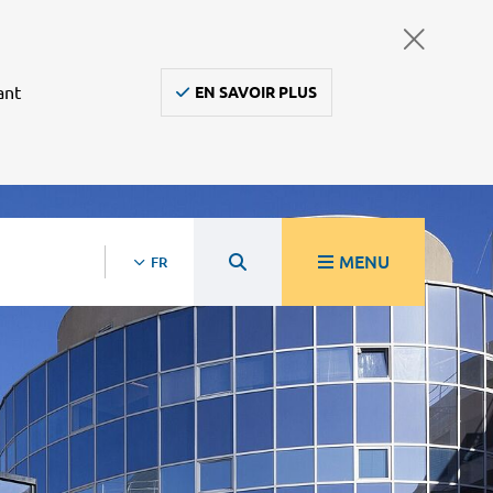
ant
EN SAVOIR PLUS
MENU
FR