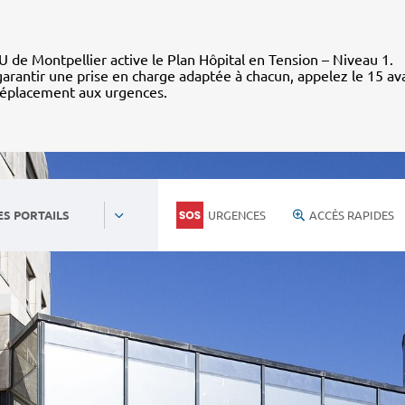
 de Montpellier active le Plan Hôpital en Tension – Niveau 1.
arantir une prise en charge adaptée à chacun, appelez le 15 av
déplacement aux urgences.
URGENCES
ACCÈS RAPIDES
ES PORTAILS