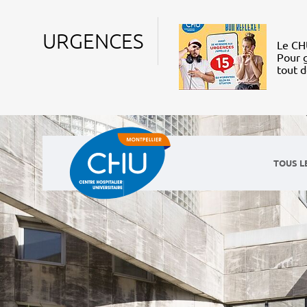
URGENCES
Le CHU
Pour g
tout 
TOUS L