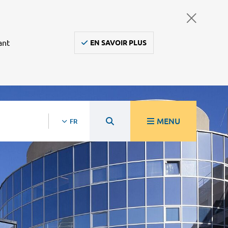
ant
EN SAVOIR PLUS
MENU
FR