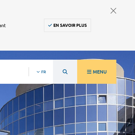
ant
EN SAVOIR PLUS
MENU
FR