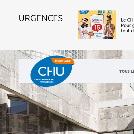
URGENCES
Le CHU
Pour g
tout 
TOUS L