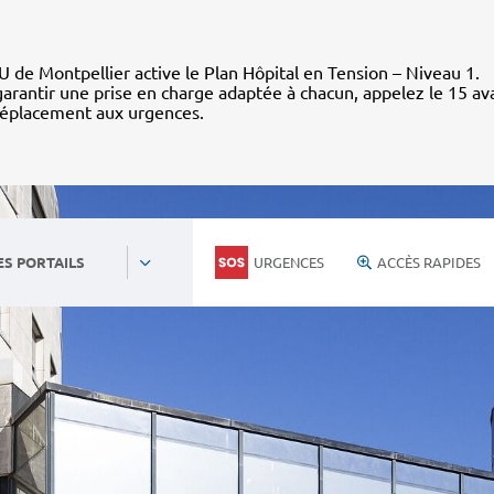
 de Montpellier active le Plan Hôpital en Tension – Niveau 1.
arantir une prise en charge adaptée à chacun, appelez le 15 av
déplacement aux urgences.
URGENCES
ACCÈS RAPIDES
ES PORTAILS