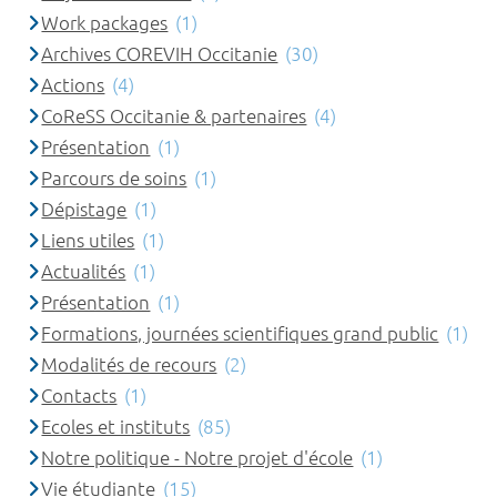
Work packages
(1)
Archives COREVIH Occitanie
(30)
Actions
(4)
CoReSS Occitanie & partenaires
(4)
Présentation
(1)
Parcours de soins
(1)
Dépistage
(1)
Liens utiles
(1)
Actualités
(1)
Présentation
(1)
Formations, journées scientifiques grand public
(1)
Modalités de recours
(2)
Contacts
(1)
Ecoles et instituts
(85)
Notre politique - Notre projet d'école
(1)
Vie étudiante
(15)