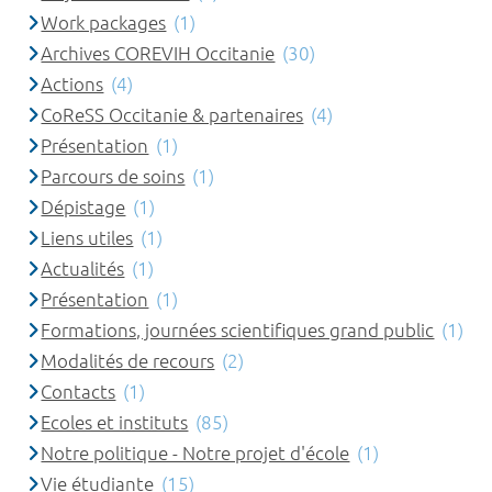
Work packages
(1)
Archives COREVIH Occitanie
(30)
Actions
(4)
CoReSS Occitanie & partenaires
(4)
Présentation
(1)
Parcours de soins
(1)
Dépistage
(1)
Liens utiles
(1)
Actualités
(1)
Présentation
(1)
Formations, journées scientifiques grand public
(1)
Modalités de recours
(2)
Contacts
(1)
Ecoles et instituts
(85)
Notre politique - Notre projet d'école
(1)
Vie étudiante
(15)