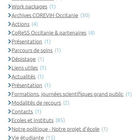
Work packages
(1)
Archives COREVIH Occitanie
(30)
Actions
(4)
CoReSS Occitanie & partenaires
(4)
Présentation
(1)
Parcours de soins
(1)
Dépistage
(1)
Liens utiles
(1)
Actualités
(1)
Présentation
(1)
Formations, journées scientifiques grand public
(1)
Modalités de recours
(2)
Contacts
(1)
Ecoles et instituts
(85)
Notre politique - Notre projet d'école
(1)
Vie étudiante
(15)