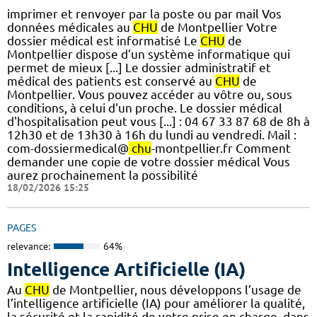
imprimer et renvoyer par la poste ou par mail Vos
données médicales au
CHU
de Montpellier Votre
dossier médical est informatisé Le
CHU
de
Montpellier dispose d’un système informatique qui
permet de mieux [...] Le dossier administratif et
médical des patients est conservé au
CHU
de
Montpellier. Vous pouvez accéder au vôtre ou, sous
conditions, à celui d'un proche. Le dossier médical
d'hospitalisation peut vous [...] : 04 67 33 87 68 de 8h à
12h30 et de 13h30 à 16h du lundi au vendredi. Mail :
com-dossiermedical@
chu
-montpellier.fr Comment
demander une copie de votre dossier médical Vous
aurez prochainement la possibilité
18/02/2026 15:25
PAGES
relevance:
64%
Intelligence Artificielle (IA)
Au
CHU
de Montpellier, nous développons l’usage de
l’intelligence artificielle (IA) pour améliorer la qualité,
la sécurité et la rapidité de votre prise en charge, dans