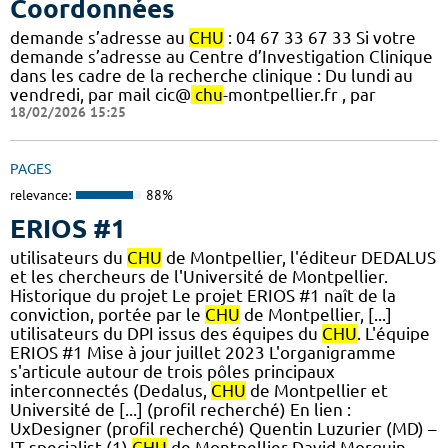
Coordonnées
demande s’adresse au
CHU
: 04 67 33 67 33 Si votre
demande s’adresse au Centre d’Investigation Clinique
dans les cadre de la recherche clinique : Du lundi au
vendredi, par mail cic@
chu
-montpellier.fr , par
18/02/2026 15:25
PAGES
relevance:
88%
ERIOS #1
utilisateurs du
CHU
de Montpellier, l'éditeur DEDALUS
et les chercheurs de l'Université de Montpellier.
Historique du projet Le projet ERIOS #1 naît de la
conviction, portée par le
CHU
de Montpellier, [...]
utilisateurs du DPI issus des équipes du
CHU
. L'équipe
ERIOS #1 Mise à jour juillet 2023 L'organigramme
s'articule autour de trois pôles principaux
interconnectés (Dedalus,
CHU
de Montpellier et
Université de [...] (profil recherché) En lien :
UxDesigner (profil recherché) Quentin Luzurier (MD) –
IT specialist (1)
CHU
de Montpellier David Morquin