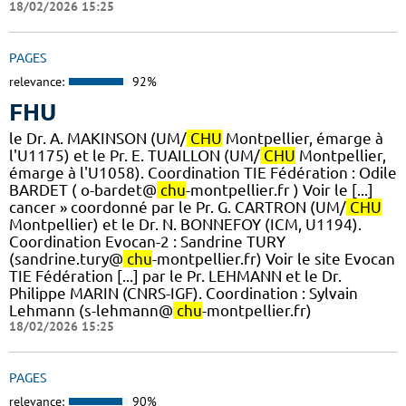
18/02/2026 15:25
PAGES
relevance:
92%
FHU
le Dr. A. MAKINSON (UM/
CHU
Montpellier, émarge à
l'U1175) et le Pr. E. TUAILLON (UM/
CHU
Montpellier,
émarge à l'U1058). ​Coordination TIE Fédération : Odile
BARDET ( o-bardet@
chu
-montpellier.fr ) Voir le [...]
cancer » coordonné par le Pr. G. CARTRON (UM/
CHU
Montpellier) et le Dr. N. BONNEFOY (ICM, U1194).
Coordination Evocan-2 : Sandrine TURY
(sandrine.tury@
chu
-montpellier.fr) Voir le site Evocan
TIE Fédération [...] par le Pr. LEHMANN et le Dr.
Philippe MARIN (CNRS-IGF). ​Coordination : Sylvain
Lehmann (s-lehmann@
chu
-montpellier.fr)
18/02/2026 15:25
PAGES
relevance:
90%