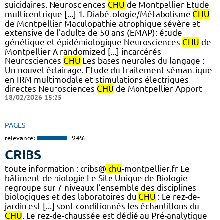
suicidaires. Neurosciences
CHU
de Montpellier Etude
multicentrique [...] 1. Diabétologie/Métabolisme
CHU
de Montpellier Maculopathie atrophique sévère et
extensive de l'adulte de 50 ans (EMAP): étude
génétique et épidémiologique Neurosciences
CHU
de
Montpellier A randomized [...] incarcérés
Neurosciences
CHU
Les bases neurales du langage :
Un nouvel éclairage. Etude du traitement sémantique
en IRM multimodale et stimulations électriques
directes Neurosciences
CHU
de Montpellier Apport
18/02/2026 15:25
PAGES
relevance:
94%
CRIBS
toute information : cribs@
chu
-montpellier.fr Le
bâtiment de biologie Le Site Unique de Biologie
regroupe sur 7 niveaux l’ensemble des disciplines
biologiques et des laboratoires du
CHU
: Le rez-de-
jardin est [...] sont conditionnés les échantillons du
CHU
. Le rez-de-chaussée est dédié au Pré-analytique