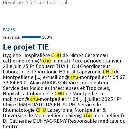
Résultats 1 à 1 sur 1 au total
PAGES
relevance:
100%
Le projet TIE
Hygiène Hospitalière
CHU
de Nîmes Carémeau
catherine.remy@
chu
-nimes.fr 1ere période : Janvier
23 à juin 25 Pr Edouard TUAILLON Coordinateur
Laboratoire de Virologie Hôpital Lapeyronie
CHU
de
Montpellier e [...] e-tuaillon@
chu
-montpellier.fr 04 67
33 84 69 Pr Alain MAKINSON Vice-coordinateur
Service des Maladies Infectieuses et Tropicales,
Hôpital La Colombière
CHU
de Montpellier a-
makinson@
chu
-montpellier.fr 04 [...] juillet 2025 : Pr
Claire IMMEDIATO DAIEN PU-PH, Service de
Rhumatologie
CHU
Lapeyronie, Montpellier &
Université de Montpellier c-daien@
chu
-montpellier.fr
Dr Catherine DUNYAC-REMY Responsable médicale du
Centre