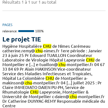
Résultats 1 à 1 sur 1 au total
PAGES
relevance:
100%
Le projet TIE
Hygiène Hospitalière
CHU
de Nîmes Carémeau
catherine.remy@
chu
-nimes.fr 1ere période : Janvier
23 à juin 25 Pr Edouard TUAILLON Coordinateur
Laboratoire de Virologie Hôpital Lapeyronie
CHU
de
Montpellier e [...] e-tuaillon@
chu
-montpellier.fr 04 67
33 84 69 Pr Alain MAKINSON Vice-coordinateur
Service des Maladies Infectieuses et Tropicales,
Hôpital La Colombière
CHU
de Montpellier a-
makinson@
chu
-montpellier.fr 04 [...] juillet 2025 : Pr
Claire IMMEDIATO DAIEN PU-PH, Service de
Rhumatologie
CHU
Lapeyronie, Montpellier &
Université de Montpellier c-daien@
chu
-montpellier.fr
Dr Catherine DUNYAC-REMY Responsable médicale du
Centre