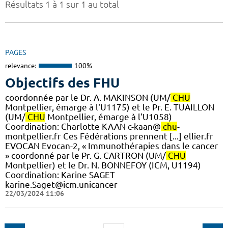
Résultats 1 à 1 sur 1 au total
PAGES
relevance:
100%
Objectifs des FHU
coordonnée par le Dr. A. MAKINSON (UM/
CHU
Montpellier, émarge à l'U1175) et le Pr. E. TUAILLON
(UM/
CHU
Montpellier, émarge à l'U1058) ​
Coordination: Charlotte KAAN c-kaan@
chu
-
montpellier.fr Ces Fédérations prennent [...] ellier.fr
EVOCAN Evocan-2, « Immunothérapies dans le cancer
» coordonné par le Pr. G. CARTRON (UM/
CHU
Montpellier) et le Dr. N. BONNEFOY (ICM, U1194)
Coordination: Karine SAGET
karine.Saget@icm.unicancer
22/03/2024 11:06