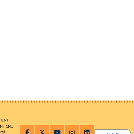
TIENT
ENT CHU
ITÉ :