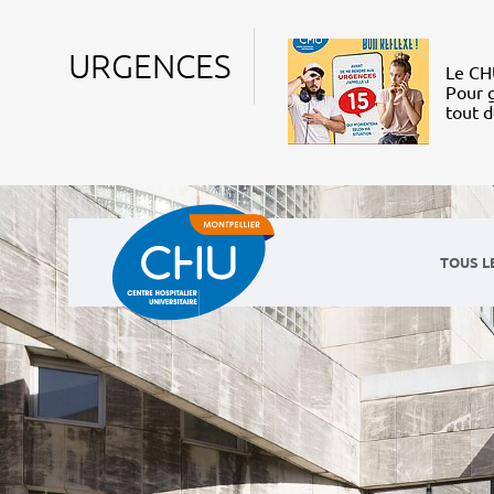
URGENCES
Le CHU
Pour g
tout 
TOUS L