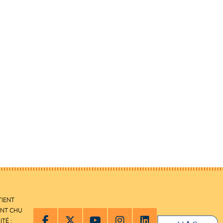
TIENT
ENT CHU
ITÉ :