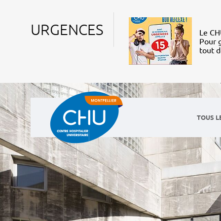
URGENCES
Le CHU
Pour g
tout 
TOUS L