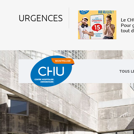
URGENCES
Le CHU
Pour g
tout 
TOUS L