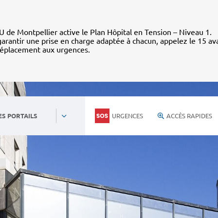
 de Montpellier active le Plan Hôpital en Tension – Niveau 1.
arantir une prise en charge adaptée à chacun, appelez le 15 av
déplacement aux urgences.
URGENCES
ACCÈS RAPIDES
ES PORTAILS