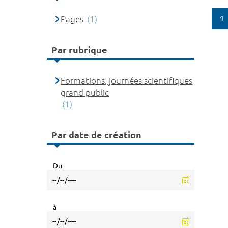
Pages
(1)
Par rubrique
Formations, journées scientifiques
grand public
(1)
Par date de création
Du
à