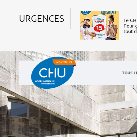
URGENCES
Le CHU
Pour g
tout 
TOUS L