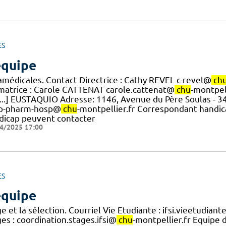
ES
équipe
amédicales. Contact Directrice : Cathy REVEL c-revel@
ch
matrice : Carole CATTENAT carole.cattenat@
chu
-montpell
[...] EUSTAQUIO Adresse: 1146, Avenue du Père Soulas -
p-pharm-hosp@
chu
-montpellier.fr Correspondant handic
dicap peuvent contacter
4/2025 17:00
ES
équipe
e et la sélection. Courriel Vie Etudiante : ifsi.vieetudian
es : coordination.stages.ifsi@
chu
-montpellier.fr Equipe