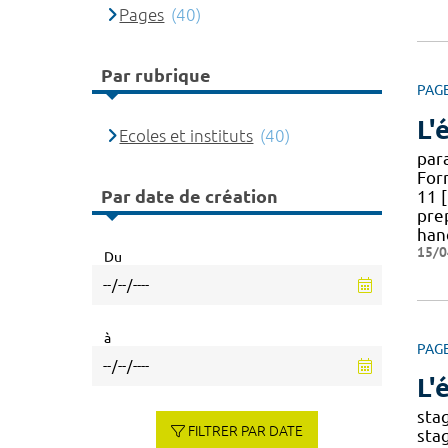
Pages
(40)
Par rubrique
PAG
L'
Ecoles et instituts
(40)
par
For
Par date de création
11 
pre
han
15/0
Du
à
PAG
L'
stag
FILTRER PAR DATE
stag