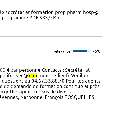
c le secrétariat formation-prep-pharm-hosp@
 Ko programme PDF 383,9 Ko
relevance:
75%
00 € par personne Contacts : Secrétariat
fph-ifcs-sec@
chu
-montpellier.fr Veuillez
es questions au 04.67.33.88.70 Pour les agents
elle de demande de formation continue auprès
(ergothérapeute) issus de divers
Cévennes, Narbonne, François TOSQUELLES,