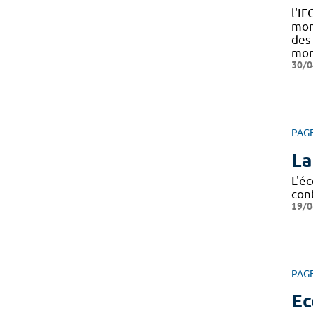
l'I
mont
des
mont
30/0
PAG
La
L'éc
cont
19/0
PAG
Ec