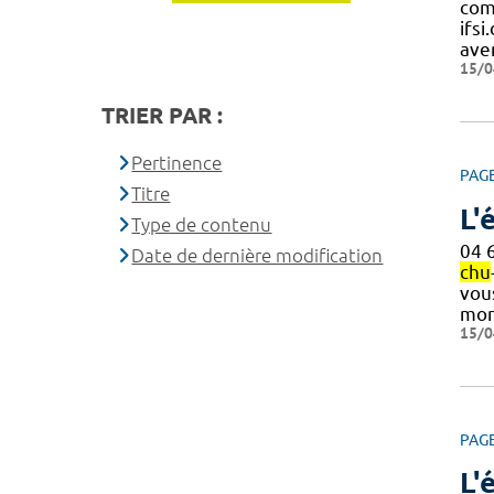
com
ifsi
ave
15/0
TRIER PAR :
Pertinence
PAG
Titre
L'
Type de contenu
04 
Date de dernière modification
chu
vou
mon
15/0
PAG
L'