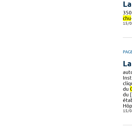
La
350
chu
15/0
PAG
La
aut
Ins
cliq
du
du 
éta
Hôp
15/0