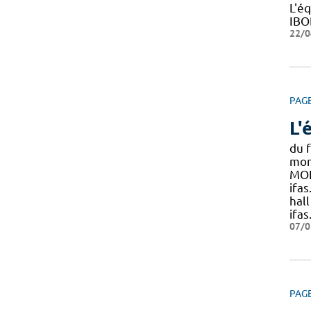
L'é
IB
22/0
PAG
L'
du f
mon
MON
ifa
hall
ifa
07/0
PAG