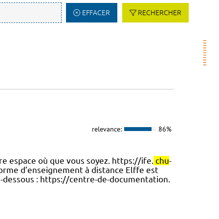
EFFACER
RECHERCHER
relevance:
86%
e espace où que vous soyez. https://ife.
chu
-
orme d’enseignement à distance Elffe est
rl ci-dessous : https://centre-de-documentation.