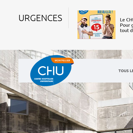
URGENCES
Le CHU
Pour g
tout 
TOUS L