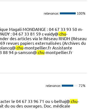
relevance:
100%
ridique Magali MONDANGE : 04 67 33 93 50 m-
VAIDY : 04 67 33 81 59 c-vaidy@
chu
-
nder des articles via le Réseau RNDH (Réseau
269 revues papiers externalisées (Archives du
c-plancq@
chu
-montpellier.fr Assistante
 33 88 94 p-samson@
chu
-montpellier.fr
relevance:
72%
tacter le 04 67 33 96 71 ou s-belhaj@
chu
-
ait du ou des ouvrages. Doc. médicale