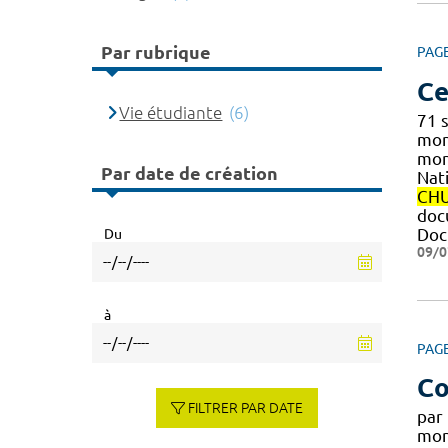
Par rubrique
PAG
Ce
Vie étudiante
(6)
71 
mo
mont
Par date de création
Nat
CH
doc
Doc
Du
09/0
à
PAG
Co
FILTRER PAR DATE
par
mon