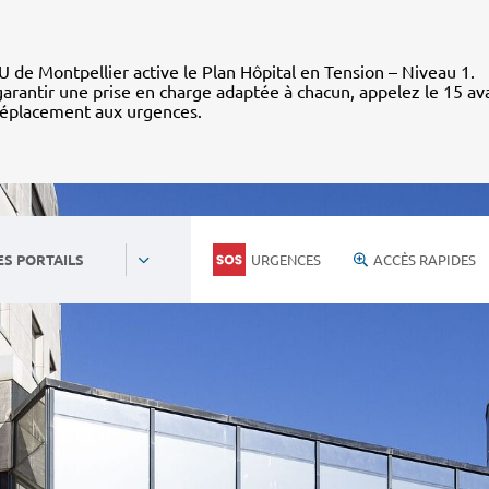
 de Montpellier active le Plan Hôpital en Tension – Niveau 1.
arantir une prise en charge adaptée à chacun, appelez le 15 av
déplacement aux urgences.
URGENCES
ACCÈS RAPIDES
ES PORTAILS