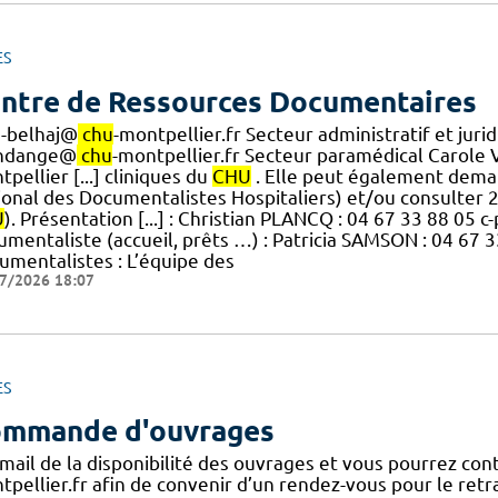
ES
ntre de Ressources Documentaires
s-belhaj@
chu
-montpellier.fr Secteur administratif et ju
ndange@
chu
-montpellier.fr Secteur paramédical Carole 
pellier [...] cliniques du
CHU
. Elle peut également dema
ional des Documentalistes Hospitaliers) et/ou consulter 
U
). Présentation [...] : Christian PLANCQ : 04 67 33 88 05 
umentaliste (accueil, prêts …) : Patricia SAMSON : 04 67
umentalistes : L’équipe des
7/2026 18:07
ES
mmande d'ouvrages
 mail de la disponibilité des ouvrages et vous pourrez con
tpellier.fr afin de convenir d’un rendez-vous pour le retr