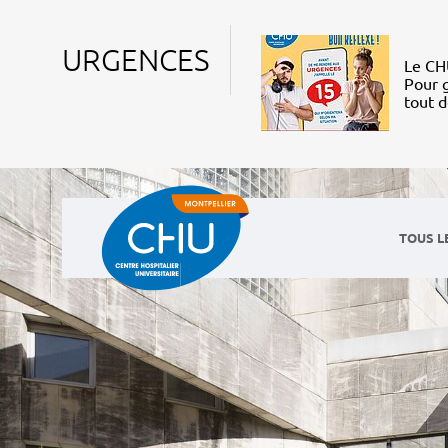
URGENCES
Le CHU
Pour g
tout 
TOUS L