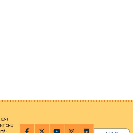
TIENT
ENT CHU
ITÉ :