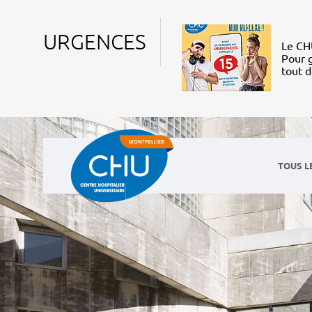
URGENCES
Le CHU
Pour g
tout 
TOUS L