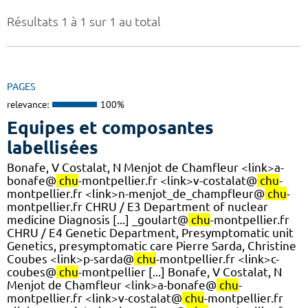
Résultats 1 à 1 sur 1 au total
PAGES
relevance:
100%
Equipes et composantes
labellisées
Bonafe, V Costalat, N Menjot de Chamfleur <link>a-
bonafe@
chu
-montpellier.fr <link>v-costalat@
chu
-
montpellier.fr <link>n-menjot_de_champfleur@
chu
-
montpellier.fr CHRU / E3 Department of nuclear
medicine Diagnosis [...] _goulart@
chu
-montpellier.fr
CHRU / E4 Genetic Department, Presymptomatic unit
Genetics, presymptomatic care Pierre Sarda, Christine
Coubes <link>p-sarda@
chu
-montpellier.fr <link>c-
coubes@
chu
-montpellier [...] Bonafe, V Costalat, N
Menjot de Chamfleur <link>a-bonafe@
chu
-
montpellier.fr <link>v-costalat@
chu
-montpellier.fr