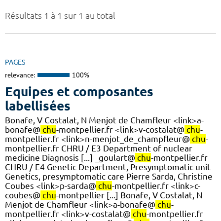
Résultats 1 à 1 sur 1 au total
PAGES
relevance:
100%
Equipes et composantes
labellisées
Bonafe, V Costalat, N Menjot de Chamfleur <link>a-
bonafe@
chu
-montpellier.fr <link>v-costalat@
chu
-
montpellier.fr <link>n-menjot_de_champfleur@
chu
-
montpellier.fr CHRU / E3 Department of nuclear
medicine Diagnosis [...] _goulart@
chu
-montpellier.fr
CHRU / E4 Genetic Department, Presymptomatic unit
Genetics, presymptomatic care Pierre Sarda, Christine
Coubes <link>p-sarda@
chu
-montpellier.fr <link>c-
coubes@
chu
-montpellier [...] Bonafe, V Costalat, N
Menjot de Chamfleur <link>a-bonafe@
chu
-
montpellier.fr <link>v-costalat@
chu
-montpellier.fr