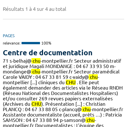
Résultats 1 à 4 sur 4 au total
PAGES
relevance:
100%
Centre de documentation
71 s-belhaj@
chu
-montpellier.fr Secteur administratif
et juridique Magali MONDANGE : 04 67 33 93 50 m-
mondange@
chu
-montpellier.fr Secteur paramédical
Carole VAIDY : 04 67 33 81 59 c-vaidy@
chu
-
montpellier [...] cliniques du
CHU
. Elle peut
également demander des articles via le Réseau RNDH
(Réseau National des Documentalistes Hospitaliers)
et/ou consulter 269 revues papiers externalisées
(Archives du
CHU
). Présentation [...] : Christian
PLANCQ : 04 67 33 88 05 c-plancq@
chu
-montpellier.fr
Assistante documentaliste (accueil, prêts …) : Patricia
SAMSON : 04 67 33 88 94 p-samson@
chu
-
montpellier.fr Documentalistes : L’équipe des