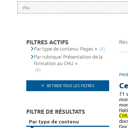
FILTRES ACTIFS
Résu
Par type de contenu: Pages
(4)
Par rubrique: Présentation de la
formation au CHU
(4)
PAG
Ce
RETIRER TOUS LES FILTRES
71 
mo
mont
Nat
FILTRE DE RÉSULTATS
CH
doc
Par type de contenu
Doc