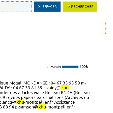
EFFACER
RECHERCHER
relevance:
100%
ridique Magali MONDANGE : 04 67 33 93 50 m-
VAIDY : 04 67 33 81 59 c-vaidy@
chu
-
nder des articles via le Réseau RNDH (Réseau
269 revues papiers externalisées (Archives du
c-plancq@
chu
-montpellier.fr Assistante
 33 88 94 p-samson@
chu
-montpellier.fr