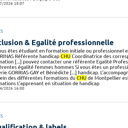
7/2026 18:07
ES
clusion & Egalité professionnelle
vous êtes étudiant en formation initiale ou professionnel
RINAS Référente handicap
CHU
Coordinatrice des corresp
mation [...] pouvez contacter une référente Egalité Profe
érentes égalité femmes hommes Si vous êtes un profess
érie GORRIAS-GAY et Bénédicte [...] handicap. L’accompa
sein des différentes formations du
CHU
de Montpellier est
mations L’apprenant en situation de handicap
4/2026 16:00
ES
alification & labels