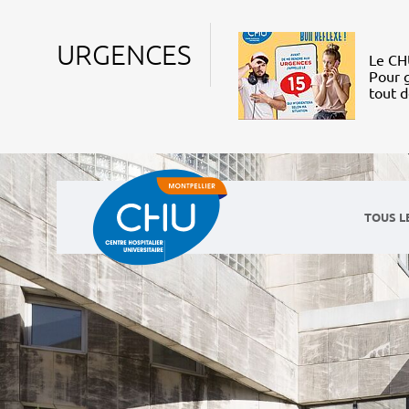
URGENCES
Le CHU
Pour g
tout 
TOUS L