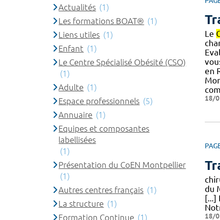
PAG
Actualités
(1)
Tr
Les formations BOAT®
(1)
Le
Liens utiles
(1)
char
Enfant
(1)
Eval
vous
Le Centre Spécialisé Obésité (CSO)
en 
(1)
Mon
Adulte
(1)
com
18/0
Espace professionnels
(5)
Annuaire
(1)
Equipes et composantes
labellisées
PAG
(1)
Tr
Présentation du CoEN Montpellier
(1)
chi
du 
Autres centres français
(1)
[...
La structure
(1)
Not
18/0
Formation Continue
(1)