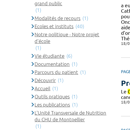
grand public
a eu
(1)
Cat
pou
Modalités de recours
(1)
Onc
Ecoles et instituts
(40)
aide
d'o
Notre politique - Notre projet
Thé
d'école
18/0
(1)
Vie étudiante
(6)
Documentation
(1)
Parcours du patient
(1)
PAG
Découvrir
(1)
Pr
Accueil
(1)
Le
Outils pratiques
(1)
canc
18/0
Les publications
(1)
L'Unité Transversale de Nutrition
du CHU de Montpellier
(1)