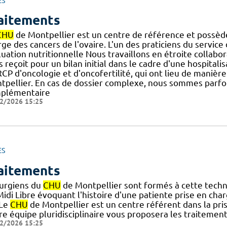
ES
aitements
CHU
de Montpellier est un centre de référence et possède
ge des cancers de l'ovaire. L'un des praticiens du service
uation nutritionnelle Nous travaillons en étroite collabor
 reçoit pour un bilan initial dans le cadre d'une hospitalisa
RCP d'oncologie et d'oncofertilité, qui ont lieu de maniè
tpellier. En cas de dossier complexe, nous sommes parf
plémentaire
2/2026 15:25
ES
aitements
rurgiens du
CHU
de Montpellier sont formés à cette techniq
Midi Libre évoquant l'histoire d'une patiente prise en cha
] Le
CHU
de Montpellier est un centre référent dans la pris
re équipe pluridisciplinaire vous proposera les traitemen
2/2026 15:25