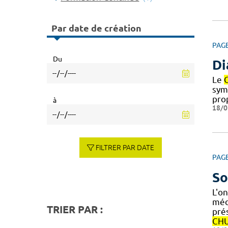
Par date de création
PAG
Du
Di
Le
sym
pro
à
18/0
FILTRER PAR DATE
PAG
So
L'on
méd
TRIER PAR :
pré
CH