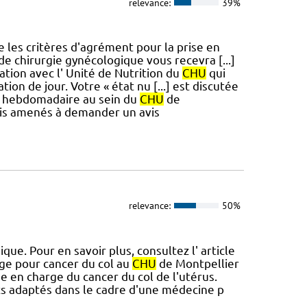
relevance:
39%
 les critères d'agrément pour la prise en
 de chirurgie gynécologique vous recevra [...]
ation avec l' Unité de Nutrition du
CHU
qui
tion de jour. Votre « état nu [...] est discutée
re hebdomadaire au sein du
CHU
de
ois amenés à demander un avis
relevance:
50%
ue. Pour en savoir plus, consultez l' article
rge pour cancer du col au
CHU
de Montpellier
e en charge du cancer du col de l'utérus.
ts adaptés dans le cadre d'une médecine p