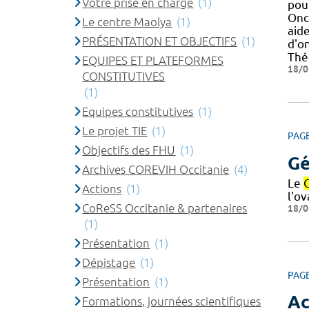
Votre prise en charge
(1)
pou
Onc
Le centre Maolya
(1)
aide
PRÉSENTATION ET OBJECTIFS
(1)
d'o
Thé
EQUIPES ET PLATEFORMES
18/0
CONSTITUTIVES
(1)
Equipes constitutives
(1)
Le projet TIE
(1)
PAG
Objectifs des FHU
(1)
Gé
Archives COREVIH Occitanie
(4)
Le
Actions
(1)
l'ov
CoReSS Occitanie & partenaires
18/0
(1)
Présentation
(1)
Dépistage
(1)
PAG
Présentation
(1)
Ac
Formations, journées scientifiques