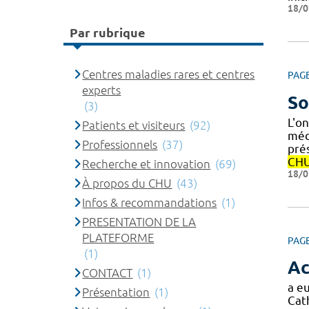
18/0
Par rubrique
Centres maladies rares et centres
PAG
experts
So
(3)
L'on
Patients et visiteurs
(92)
méd
Professionnels
(37)
pré
CH
Recherche et innovation
(69)
18/0
À propos du CHU
(43)
Infos & recommandations
(1)
PRESENTATION DE LA
PLATEFORME
PAG
(1)
Ac
CONTACT
(1)
a eu
Présentation
(1)
Cat