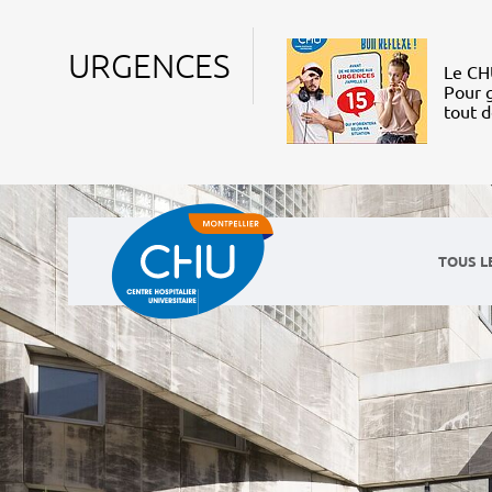
URGENCES
Le CHU
Pour g
tout 
TOUS L