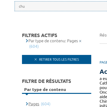
FILTRES ACTIFS
Rés
Par type de contenu: Pages
(604)
RETIRER TOUS LES FILTRES
PAG
Ac
a eu
FILTRE DE RÉSULTATS
Cat
pou
Par type de contenu
Onc
aide
Chi
Pages
(604)
init