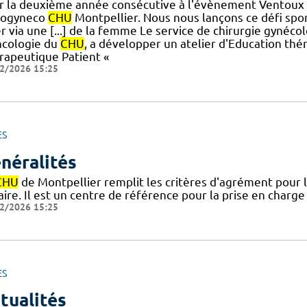
r la deuxième année consécutive à l'évènement Ventoux 
ogyneco
CHU
Montpellier. Nous nous lançons ce défi sport
r via une [...] de la femme Le service de chirurgie gynéco
ncologie du
CHU
, a développer un atelier d'Education thé
rapeutique Patient «
2/2026 15:25
ES
néralités
CHU
de Montpellier remplit les critères d'agrément pour l
aire. Il est un centre de référence pour la prise en char
2/2026 15:25
ES
tualités