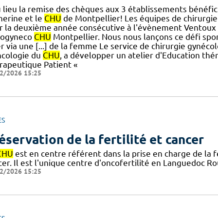
 lieu la remise des chèques aux 3 établissements bénéfici
herine et le
CHU
de Montpellier! Les équipes de chirurgie
r la deuxième année consécutive à l'évènement Ventoux 
ogyneco
CHU
Montpellier. Nous nous lançons ce défi sport
r via une [...] de la femme Le service de chirurgie gynéco
ncologie du
CHU
, a développer un atelier d'Education thé
rapeutique Patient «
2/2026 15:25
ES
éservation de la fertilité et cancer
CHU
est en centre référent dans la prise en charge de la 
er. Il est l'unique centre d'oncofertilité en Languedoc Rou
2/2026 15:25