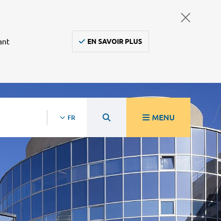
ant
EN SAVOIR PLUS
MENU
FR