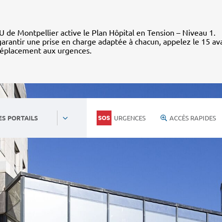
 de Montpellier active le Plan Hôpital en Tension – Niveau 1.
arantir une prise en charge adaptée à chacun, appelez le 15 av
déplacement aux urgences.
URGENCES
ACCÈS RAPIDES
ES PORTAILS