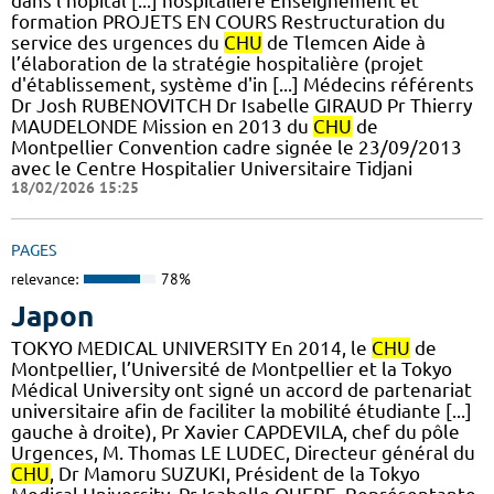
dans l’hôpital [...] hospitalière Enseignement et
formation PROJETS EN COURS Restructuration du
service des urgences du
CHU
de Tlemcen Aide à
l’élaboration de la stratégie hospitalière (projet
d'établissement, système d'in [...] Médecins référents
Dr Josh RUBENOVITCH Dr Isabelle GIRAUD Pr Thierry
MAUDELONDE Mission en 2013 du
CHU
de
Montpellier Convention cadre signée le 23/09/2013
avec le Centre Hospitalier Universitaire Tidjani
18/02/2026 15:25
PAGES
relevance:
78%
Japon
TOKYO MEDICAL UNIVERSITY En 2014, le
CHU
de
Montpellier, l’Université de Montpellier et la Tokyo
Médical University ont signé un accord de partenariat
universitaire afin de faciliter la mobilité étudiante [...]
gauche à droite), Pr Xavier CAPDEVILA, chef du pôle
Urgences, M. Thomas LE LUDEC, Directeur général du
CHU
, Dr Mamoru SUZUKI, Président de la Tokyo