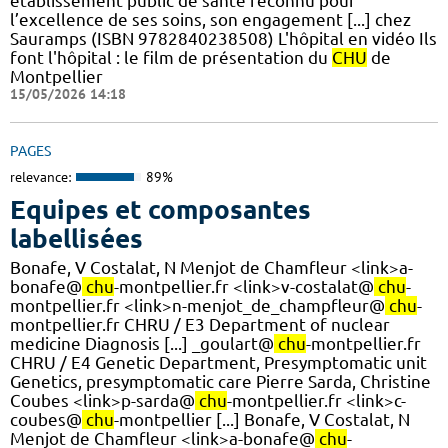
établissement public de santé reconnu pour
l’excellence de ses soins, son engagement [...] chez
Sauramps (ISBN 9782840238508) L'hôpital en vidéo Ils
font l'hôpital : le film de présentation du
CHU
de
Montpellier
15/05/2026 14:18
PAGES
relevance:
89%
Equipes et composantes
labellisées
Bonafe, V Costalat, N Menjot de Chamfleur <link>a-
bonafe@
chu
-montpellier.fr <link>v-costalat@
chu
-
montpellier.fr <link>n-menjot_de_champfleur@
chu
-
montpellier.fr CHRU / E3 Department of nuclear
medicine Diagnosis [...] _goulart@
chu
-montpellier.fr
CHRU / E4 Genetic Department, Presymptomatic unit
Genetics, presymptomatic care Pierre Sarda, Christine
Coubes <link>p-sarda@
chu
-montpellier.fr <link>c-
coubes@
chu
-montpellier [...] Bonafe, V Costalat, N
Menjot de Chamfleur <link>a-bonafe@
chu
-