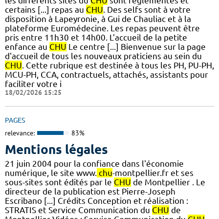
les différents sites du
CHU
sont réglementés et
certains [...] repas au
CHU
. Des selfs sont à votre
disposition à Lapeyronie, à Gui de Chauliac et à la
plateforme Euromédecine. Les repas peuvent être
pris entre 11h30 et 14h00. L’accueil de la petite
enfance au
CHU
Le centre [...] Bienvenue sur la page
d'accueil de tous les nouveaux praticiens au sein du
CHU
. Cette rubrique est destinée à tous les PH, PU-PH,
MCU-PH, CCA, contractuels, attachés, assistants pour
faciliter votre i
18/02/2026 15:25
PAGES
relevance:
83%
Mentions légales
21 juin 2004 pour la confiance dans l'économie
numérique, le site www.
chu
-montpellier.fr et ses
sous-sites sont édités par le
CHU
de Montpellier . Le
directeur de la publication est Pierre-Joseph
Escribano [...] Crédits Conception et réalisation :
STRATIS et Service Communication du
CHU
de