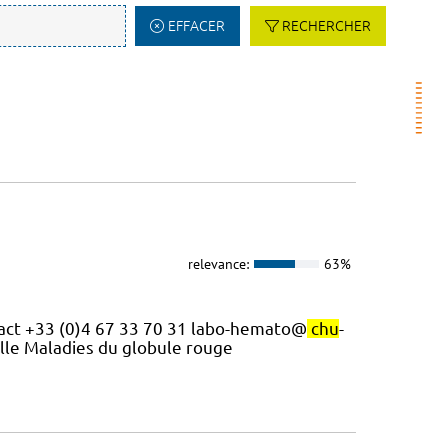
EFFACER
RECHERCHER
relevance:
63%
ntact +33 (0)4 67 33 70 31 labo-hemato@
chu
-
elle Maladies du globule rouge