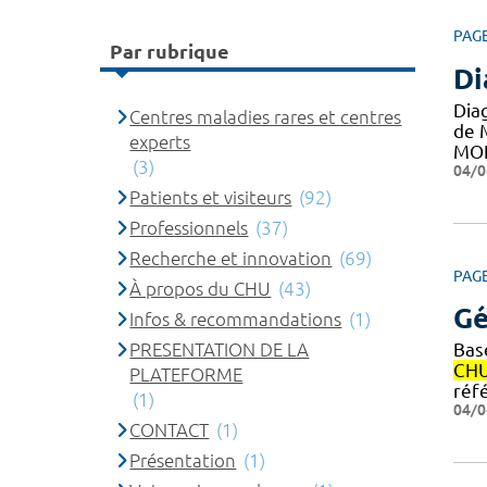
PAG
Par rubrique
Di
Dia
Centres maladies rares et centres
de 
experts
MO
(3)
04/0
Patients et visiteurs
(92)
Professionnels
(37)
Recherche et innovation
(69)
PAG
À propos du CHU
(43)
Gé
Infos & recommandations
(1)
PRESENTATION DE LA
Bas
CH
PLATEFORME
réf
(1)
04/0
CONTACT
(1)
Présentation
(1)