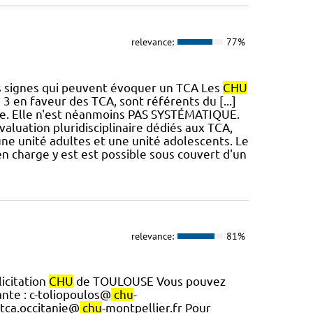
relevance:
77%
s signes qui peuvent évoquer un TCA Les
CHU
3 en faveur des TCA, sont référents du [...]
sée. Elle n'est néanmoins PAS SYSTÉMATIQUE.
aluation pluridisciplinaire dédiés aux TCA,
 une unité adultes et une unité adolescents. Le
n charge y est est possible sous couvert d'un
relevance:
81%
icitation
CHU
de TOULOUSE Vous pouvez
nte : c-toliopoulos@
chu
-
 tca.occitanie@
chu
-montpellier.fr Pour