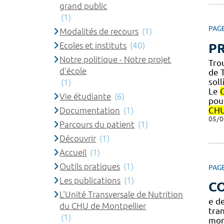
grand public
(1)
PAG
Modalités de recours
(1)
Ecoles et instituts
(40)
P
Notre politique - Notre projet
Tro
d'école
de T
sol
(1)
Le
Vie étudiante
(6)
pour
Documentation
(1)
CH
05/0
Parcours du patient
(1)
Découvrir
(1)
Accueil
(1)
Outils pratiques
(1)
PAG
Les publications
(1)
C
L'Unité Transversale de Nutrition
e de
du CHU de Montpellier
tra
(1)
mon