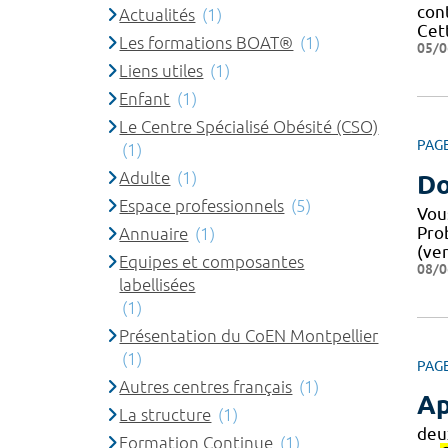
cont
Actualités
(1)
Cet
Les formations BOAT®
(1)
05/0
Liens utiles
(1)
Enfant
(1)
Le Centre Spécialisé Obésité (CSO)
PAG
(1)
Adulte
(1)
Do
Espace professionnels
(5)
Vou
Pro
Annuaire
(1)
(ver
Equipes et composantes
08/0
labellisées
(1)
Présentation du CoEN Montpellier
(1)
PAG
Autres centres français
(1)
Ap
La structure
(1)
deu
Formation Continue
(1)