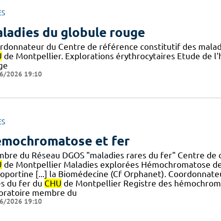
ES
ladies du globule rouge
rdonnateur du Centre de référence constitutif des mala
U
de Montpellier. Explorations érythrocytaires Etude de 
ge
6/2026 19:10
ES
mochromatose et fer
bre du Réseau DGOS "maladies rares du fer" Centre de c
U
de Montpellier Maladies explorées Hémochromatose de
roportine [...] la Biomédecine (Cf Orphanet). Coordonna
es du fer du
CHU
de Montpellier Registre des hémochrom
oratoire membre du
6/2026 19:10