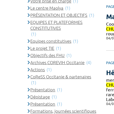
Votre prise en charge
(1)
PAG
Le centre Maolya
(1)
PRÉSENTATION ET OBJECTIFS
(1)
Ma
EQUIPES ET PLATEFORMES
Coo
CONSTITUTIVES
CH
rou
(1)
04/0
Equipes constitutives
(1)
Le projet TIE
(1)
Objectifs des FHU
(1)
Archives COREVIH Occitanie
(4)
PAG
Actions
(1)
Hé
CoReSS Occitanie & partenaires
mem
(1)
CH
Présentation
(1)
fer
rar
Dépistage
(1)
Lab
Présentation
(1)
04/0
Formations, journées scientifiques