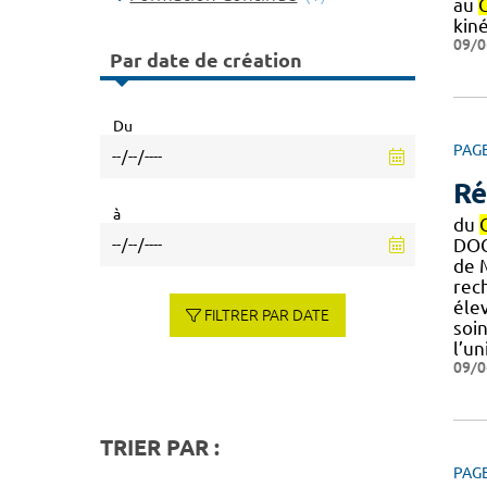
au
kin
09/0
Par date de création
Du
PAG
Ré
à
du
DOC
de M
rech
éle
FILTRER PAR DATE
soi
l’un
09/0
TRIER PAR :
PAG