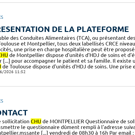
ES
RESENTATION DE LA PLATEFORME
uble des Conduites Alimentaires (TCA), ou présentant de
oulouse et Montpellier, tous deux labellisés CRCE niveau 
licités, une prise en charge hospitalière peut être propo
CHU
de Montpellier dispose d'unités d'HDJ de soins et d'év
 [...] pour accompagner le patient et sa famille. Il existe
U
de Toulouse dispose d'unités d'HDJ de soins. Une prise e
6/2026 11:52
ES
ONTACT
 sollicitation
CHU
de MONTPELLIER Questionnaire de soll
nsmettre le questionnaire dûment rempli à l'adresse suiva
tpellier.mssante [...] vendredi de 08h30 à 16h Par email :