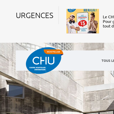
URGENCES
Le CHU
Pour g
tout 
TOUS L