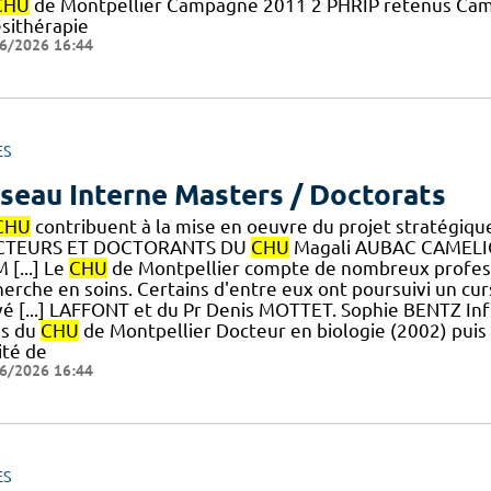
CHU
de Montpellier Campagne 2011 2 PHRIP retenus Camp
ésithérapie
6/2026 16:44
ES
seau Interne Masters / Doctorats
CHU
contribuent à la mise en oeuvre du projet stratégique
TEURS ET DOCTORANTS DU
CHU
Magali AUBAC CAMELIO 
 [...] Le
CHU
de Montpellier compte de nombreux profess
erche en soins. Certains d'entre eux ont poursuivi un curs
vé [...] LAFFONT et du Pr Denis MOTTET. Sophie BENTZ Inf
ns du
CHU
de Montpellier Docteur en biologie (2002) puis
ité de
6/2026 16:44
ES