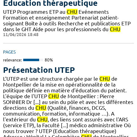
Éducation thérapeutique
UTEP Programmes ETP au
CHU
Evénements
Formation et enseignement Partenariat patient-
soignant Boîte à outils Recherche et publications ETP
dans le GHT Aide pour les professionnels du
CHU
11/06/2026 18:48
PAGES
relevance:
80%
Présentation UTEP
L’UTEP est une structure chargée par le
CHU
de
Montpellier de la mise en opérationnalité de la
politique définie en matière d'éducation du patient.
L'équipe de l'UTEP
CHU
de Montpellier : Pierre
SONNIER Dr [...] au sein du pôle et avec les différentes
directions du
CHU
(Qualité, finances, DCGS,
communication, formation, informatique …). A
l'extérieur du
CHU
, des liens sont assurés avec l'ARS
(service ETP), la Faculté [...] médico administrative Où
nous trouver ? UTEP (Education thérapeutique)
Adresse : Hôpital La Colombière
CHU
de Montpellier