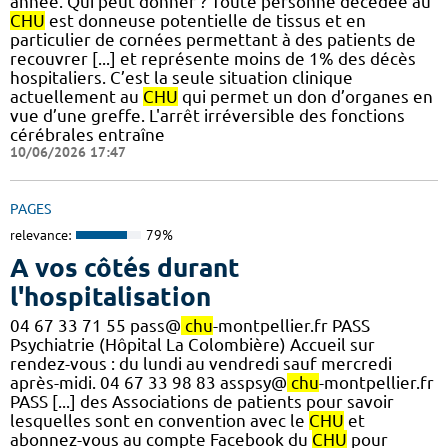
année. Qui peut donner ? Toute personne décédée au
CHU
est donneuse potentielle de tissus et en
particulier de cornées permettant à des patients de
recouvrer [...] et représente moins de 1% des décès
hospitaliers. C’est la seule situation clinique
actuellement au
CHU
qui permet un don d’organes en
vue d’une greffe. L'arrêt irréversible des fonctions
cérébrales entraîne
10/06/2026 17:47
PAGES
relevance:
79%
A vos côtés durant
l'hospitalisation
04 67 33 71 55 pass@
chu
-montpellier.fr PASS
Psychiatrie (Hôpital La Colombière) Accueil sur
rendez-vous : du lundi au vendredi sauf mercredi
après-midi. 04 67 33 98 83 asspsy@
chu
-montpellier.fr
PASS [...] des Associations de patients pour savoir
lesquelles sont en convention avec le
CHU
et
abonnez-vous au compte Facebook du
CHU
pour