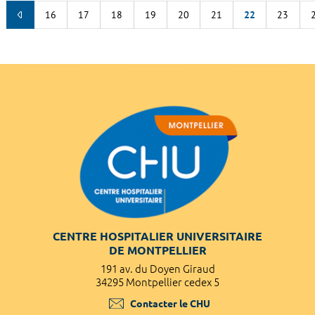
16
17
18
19
20
21
22
23
CENTRE HOSPITALIER UNIVERSITAIRE
DE MONTPELLIER
191 av. du Doyen Giraud
34295 Montpellier cedex 5
Contacter le CHU