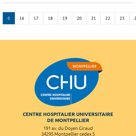
16
17
18
19
20
21
22
23
CENTRE HOSPITALIER UNIVERSITAIRE
DE MONTPELLIER
191 av. du Doyen Giraud
34295 Montpellier cedex 5