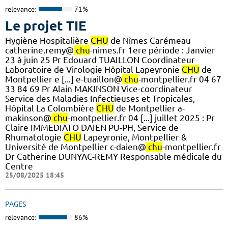
relevance:
71%
Le projet TIE
Hygiène Hospitalière
CHU
de Nîmes Carémeau
catherine.remy@
chu
-nimes.fr 1ere période : Janvier
23 à juin 25 Pr Edouard TUAILLON Coordinateur
Laboratoire de Virologie Hôpital Lapeyronie
CHU
de
Montpellier e [...] e-tuaillon@
chu
-montpellier.fr 04 67
33 84 69 Pr Alain MAKINSON Vice-coordinateur
Service des Maladies Infectieuses et Tropicales,
Hôpital La Colombière
CHU
de Montpellier a-
makinson@
chu
-montpellier.fr 04 [...] juillet 2025 : Pr
Claire IMMEDIATO DAIEN PU-PH, Service de
Rhumatologie
CHU
Lapeyronie, Montpellier &
Université de Montpellier c-daien@
chu
-montpellier.fr
Dr Catherine DUNYAC-REMY Responsable médicale du
Centre
25/08/2025 18:45
PAGES
relevance:
86%