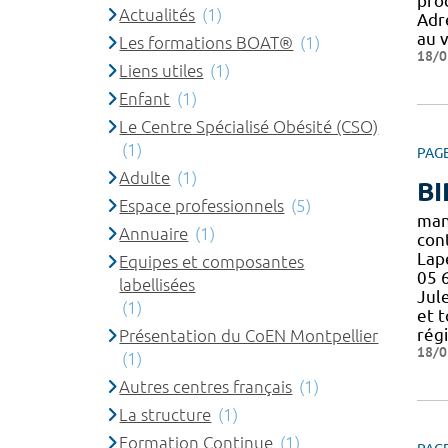
pro
Actualités
(1)
Adr
au 
Les formations BOAT®
(1)
18/0
Liens utiles
(1)
Enfant
(1)
Le Centre Spécialisé Obésité (CSO)
(1)
PAG
Adulte
(1)
BI
Espace professionnels
(5)
man
Annuaire
(1)
con
Lape
Equipes et composantes
05 
labellisées
Jul
(1)
et 
rég
Présentation du CoEN Montpellier
18/0
(1)
Autres centres français
(1)
La structure
(1)
Formation Continue
(1)