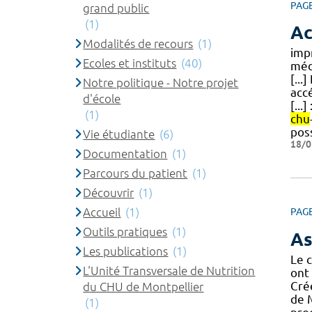
PAG
grand public
(1)
Ac
Modalités de recours
(1)
imp
Ecoles et instituts
(40)
méd
[...
Notre politique - Notre projet
accé
d'école
[...
(1)
chu
poss
Vie étudiante
(6)
18/0
Documentation
(1)
Parcours du patient
(1)
Découvrir
(1)
Accueil
(1)
PAG
Outils pratiques
(1)
As
Les publications
(1)
Le c
L'Unité Transversale de Nutrition
ont 
Cré
du CHU de Montpellier
de M
(1)