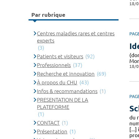
18/0
Par rubrique
Centres maladies rares et centres
PAG
experts
Id
(3)
(do
Patients et visiteurs
(92)
Mont
Professionnels
(37)
18/0
Recherche et innovation
(69)
À propos du CHU
(43)
Infos & recommandations
(1)
PAG
PRESENTATION DE LA
PLATEFORME
Sc
(1)
du 
CONTACT
(1)
num
[..
Présentation
(1)
prom