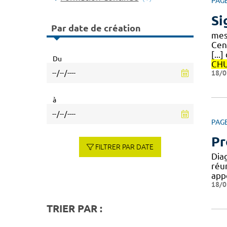
PAG
Si
Par date de création
mes
Cen
[...
Du
CH
18/0
à
PAG
Pr
FILTRER PAR DATE
Dia
réu
app
18/0
TRIER PAR :