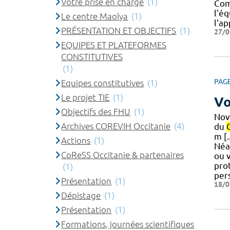
Votre prise en charge
(1)
Comm
l'é
Le centre Maolya
(1)
l’ap
PRÉSENTATION ET OBJECTIFS
(1)
27/0
EQUIPES ET PLATEFORMES
CONSTITUTIVES
(1)
PAG
Equipes constitutives
(1)
Le projet TIE
(1)
Vo
Objectifs des FHU
(1)
Nov
Archives COREVIH Occitanie
(4)
du
m [
Actions
(1)
Néa
CoReSS Occitanie & partenaires
ou v
pro
(1)
per
Présentation
(1)
18/0
Dépistage
(1)
Présentation
(1)
Formations, journées scientifiques