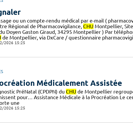
ES
gnaler
sage ou un compte-rendu médical par e-mail ( pharmaco
tre Régional de Pharmacovigilance,
CHU
Montpellier, Site
] du Doyen Gaston Giraud, 34295 Montpellier ) Par télépho
U
de Montpellier, via DxCare / questionnaire pharmacovig
2/2026 15:25
ES
ocréation Médicalement Assistée
gnostic PréNatal (CPDPN) du
CHU
de Montpellier regroup
nissent pour… Assistance Médicale à la Procréation Le cent
orte une
2/2026 15:25