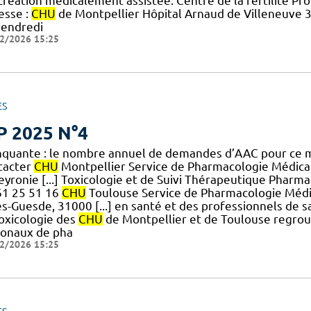
création médicalement assistée. Centre de la fertilité P
esse :
CHU
de Montpellier Hôpital Arnaud de Villeneuve 3
vendredi
2/2026 15:25
ES
P 2025 N°4
quante : le nombre annuel de demandes d’AAC pour ce
tacter
CHU
Montpellier Service de Pharmacologie Médical
yronie [...] Toxicologie et de Suivi Thérapeutique Pharmac
61 25 51 16
CHU
Toulouse Service de Pharmacologie Médic
es-Guesde, 31000 [...] en santé et des professionnels de 
toxicologie des
CHU
de Montpellier et de Toulouse regroup
ionaux de pha
2/2026 15:25