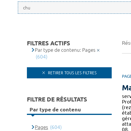
FILTRES ACTIFS
Rés
Par type de contenu: Pages
(604)
RETIRER TOUS LES FILTRES
PAG
Ma
ser
FILTRE DE RÉSULTATS
Pro
(rez
Par type de contenu
éta
gére
att
Pages
(604)
08.