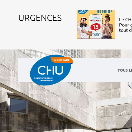
URGENCES
Le CHU
Pour g
tout 
TOUS L