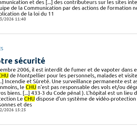
unication et des [...] des contributeurs sur les sites int
quipe de la Communication par des actions de formation n
plication de la loi du 11
3/2026 11:40
ES
tre sécurité
embre 2006, il est interdit de fumer et de vapoter dans 
CHU
de Montpellier pour les personnels, malades et visite
...] Incendie et Sûreté. Une surveillance permanente est a
nmoins, le
CHU
n’est pas responsable des vols et/ou dégr
os biens. [...] 433-3 du Code pénal ). L'hôpital est un lie
tection Le
CHU
dispose d’un système de vidéo-protection a
sonnes et des
2/2026 15:25