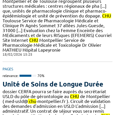
Montpellier et de Toulouse regroupent plusieurs
structures médicales : centres régionaux de pha [...]
que, unités de pharmacologie clinique et pharmaco-
épidémiologie et unité de prévention du dopage.
CHU
Toulouse Service de Pharmacologie Médicale et
Clinique Pr Agnès Sommet 37 allées Jules-Guesde,
31000 [...] Evaluation chez la Femme Enceinte des
MEdicaments et de leurs RISques (EFEMERIS) Courriel
Site Internet
CHU
Montpellier Service de
Pharmacologie Médicale et Toxicologie Dr Olivier
MATHIEU Hôpital Lapeyronie
18/02/2026 15:25
PAGES
relevance:
70%
Unité de Soins de Longue Durée
dossier CERFA pourra se faire auprès du secrétariat
USLD du pôle de gérontologie au
CHU
de Montpellier
( med-usld@
chu
-montpellier.fr ). Circuit de validation
des demandes d’admission en USLD L’admission [...]
administratif. Un contrat de séjour vous sera remis