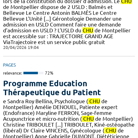
lors de la constitution du dossier d’admission. Le
CHU
de Montpellier dispose de 2 USLD : Balmès et
Bellevue Le Centre Antonin BALMÈS Le Centre
Bellevue L'Unité [...] Gérontologie Demander une
admission en USLD Comment faire une demande
d’admission en USLD ? L’USLD du
CHU
de Montpellier
est accessible sur : TRAJECTOIRE GRAND AGE
ViaTrajectoire est un service public gratuit
20/04/2026 19:04
PAGES
relevance:
72%
Programme Education
Thérapeutique du Patient
e Sandra Roy Bellina, Psychologue (
CHU
de
Montpellier) Amélie DENOUEL, Patiente expert
(Endofrance) Maryline FERRON, Sage-femme
Acupunctrice et micro-nutrition (
CHU
de Montpellier)
Christine TRIBOULET [...] TRIBOULET, Kiné-ostéopathe
(libéral) Dr Claire VINCENS, Gynécologue (
CHU
de
Montpellier) Anne Gabrielle DUMONT, Diététicienne