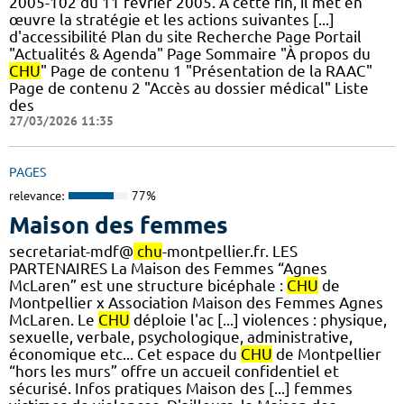
2005-102 du 11 février 2005. À cette fin, il met en
œuvre la stratégie et les actions suivantes [...]
d'accessibilité Plan du site Recherche Page Portail
"Actualités & Agenda" Page Sommaire "À propos du
CHU
" Page de contenu 1 "Présentation de la RAAC"
Page de contenu 2 "Accès au dossier médical" Liste
des
27/03/2026 11:35
PAGES
relevance:
77%
Maison des femmes
secretariat-mdf@
chu
-montpellier.fr. LES
PARTENAIRES La Maison des Femmes “Agnes
McLaren” est une structure bicéphale :
CHU
de
Montpellier x Association Maison des Femmes Agnes
McLaren. Le
CHU
déploie l'ac [...] violences : physique,
sexuelle, verbale, psychologique, administrative,
économique etc... Cet espace du
CHU
de Montpellier
“hors les murs” offre un accueil confidentiel et
sécurisé. Infos pratiques Maison des [...] femmes