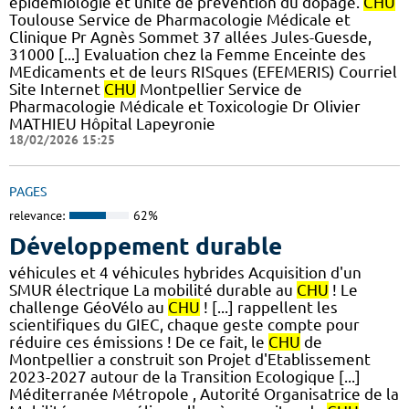
épidémiologie et unité de prévention du dopage.
CHU
Toulouse Service de Pharmacologie Médicale et
Clinique Pr Agnès Sommet 37 allées Jules-Guesde,
31000 [...] Evaluation chez la Femme Enceinte des
MEdicaments et de leurs RISques (EFEMERIS) Courriel
Site Internet
CHU
Montpellier Service de
Pharmacologie Médicale et Toxicologie Dr Olivier
MATHIEU Hôpital Lapeyronie
18/02/2026 15:25
PAGES
relevance:
62%
Développement durable
véhicules et 4 véhicules hybrides Acquisition d'un
SMUR électrique La mobilité durable au
CHU
! Le
challenge GéoVélo au
CHU
! [...] rappellent les
scientifiques du GIEC, chaque geste compte pour
réduire ces émissions ! De ce fait, le
CHU
de
Montpellier a construit son Projet d'Etablissement
2023-2027 autour de la Transition Ecologique [...]
Méditerranée Métropole , Autorité Organisatrice de la