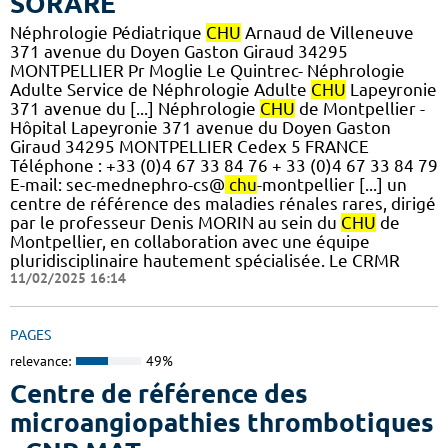
SORARE
Néphrologie Pédiatrique
CHU
Arnaud de Villeneuve
371 avenue du Doyen Gaston Giraud 34295
MONTPELLIER Pr Moglie Le Quintrec- Néphrologie
Adulte Service de Néphrologie Adulte
CHU
Lapeyronie
371 avenue du [...] Néphrologie
CHU
de Montpellier -
Hôpital Lapeyronie 371 avenue du Doyen Gaston
Giraud 34295 MONTPELLIER Cedex 5 FRANCE
Téléphone : +33 (0)4 67 33 84 76 + 33 (0)4 67 33 84 79
E-mail: sec-mednephro-cs@
chu
-montpellier [...] un
centre de référence des maladies rénales rares, dirigé
par le professeur Denis MORIN au sein du
CHU
de
Montpellier, en collaboration avec une équipe
pluridisciplinaire hautement spécialisée. Le CRMR
11/02/2025 16:14
PAGES
relevance:
49%
Centre de référence des
microangiopathies thrombotiques