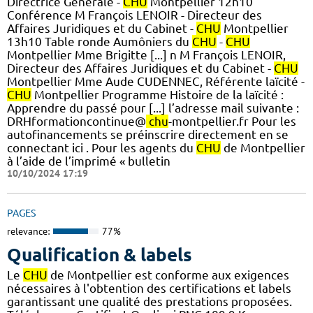
Directrice Générale -
CHU
Montpellier 12h10
Conférence M François LENOIR - Directeur des
Affaires Juridiques et du Cabinet -
CHU
Montpellier
13h10 Table ronde Aumôniers du
CHU
-
CHU
Montpellier Mme Brigitte [...] n M François LENOIR,
Directeur des Affaires Juridiques et du Cabinet -
CHU
Montpellier Mme Aude CUDENNEC, Référente laïcité -
CHU
Montpellier Programme Histoire de la laïcité :
Apprendre du passé pour [...] l’adresse mail suivante :
DRHformationcontinue@
chu
-montpellier.fr Pour les
autofinancements se préinscrire directement en se
connectant ici . Pour les agents du
CHU
de Montpellier
à l’aide de l’imprimé « bulletin
10/10/2024 17:19
PAGES
relevance:
77%
Qualification & labels
Le
CHU
de Montpellier est conforme aux exigences
nécessaires à l'obtention des certifications et labels
garantissant une qualité des prestations proposées.