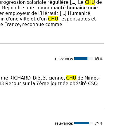
rogression salariale régulière [...] Le
CHU
de
! #1 Rejoindre une communauté humaine unie
1er employeur de l’Hérault [...] Humanité,
in d'une ville et d'un
CHU
responsables et
e de France, reconnue comme
relevance:
69%
Anne RICHARD, Diététicienne,
CHU
de Nîmes
7 43 Retour sur la 7ème journée obésité CSO
relevance:
79%