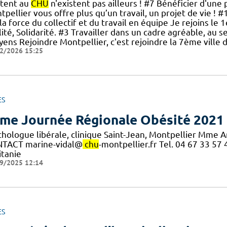
stent au
CHU
n'existent pas ailleurs ! #7 Bénéficier d'une p
tpellier vous offre plus qu’un travail, un projet de vie 
la force du collectif et du travail en équipe Je rejoins le 
ité, Solidarité. #3 Travailler dans un cadre agréable, au se
oyens Rejoindre Montpellier, c'est rejoindre la 7ème vill
2/2026 15:25
ES
me Journée Régionale Obésité 2021
chologue libérale, clinique Saint-Jean, Montpellier Mme 
TACT marine-vidal@
chu
-montpellier.fr Tel. 04 67 33 5
itanie
9/2025 12:14
ES