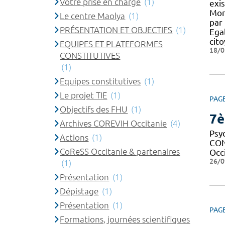
Votre prise en charge
(1)
exi
Mon
Le centre Maolya
(1)
par 
PRÉSENTATION ET OBJECTIFS
(1)
Egal
cit
EQUIPES ET PLATEFORMES
18/0
CONSTITUTIVES
(1)
Equipes constitutives
(1)
Le projet TIE
(1)
PAG
Objectifs des FHU
(1)
7è
Archives COREVIH Occitanie
(4)
Psy
Actions
(1)
CON
CoReSS Occitanie & partenaires
Occ
26/0
(1)
Présentation
(1)
Dépistage
(1)
Présentation
(1)
PAG
Formations, journées scientifiques