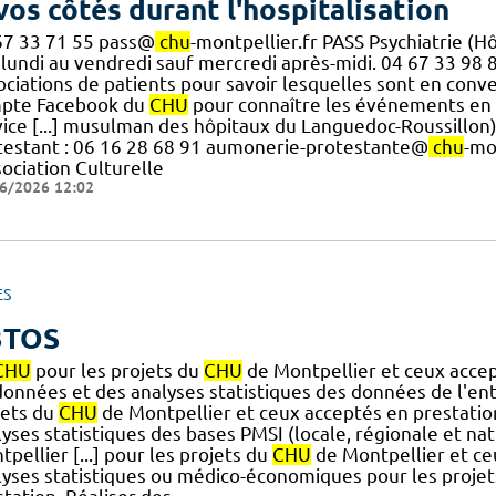
vos côtés durant l'hospitalisation
67 33 71 55 pass@
chu
-montpellier.fr PASS Psychiatrie (H
u lundi au vendredi sauf mercredi après-midi. 04 67 33 98
ociations de patients pour savoir lesquelles sont en conv
pte Facebook du
CHU
pour connaître les événements en l
vice [...] musulman des hôpitaux du Languedoc-Roussil
testant : 06 16 28 68 91 aumonerie-protestante@
chu
-mo
ociation Culturelle
6/2026 12:02
ES
3TOS
CHU
pour les projets du
CHU
de Montpellier et ceux accep
données et des analyses statistiques des données de l'e
jets du
CHU
de Montpellier et ceux acceptés en prestatio
yses statistiques des bases PMSI (locale, régionale et na
pellier [...] pour les projets du
CHU
de Montpellier et ce
lyses statistiques ou médico-économiques pour les projet