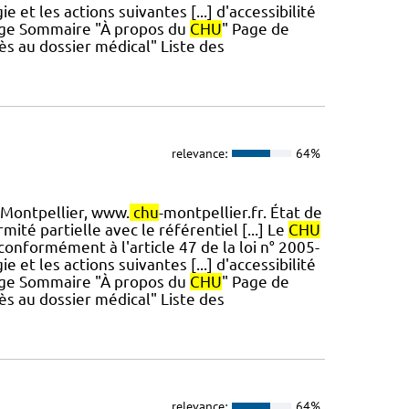
 et les actions suivantes [...] d'accessibilité
Page Sommaire "À propos du
CHU
" Page de
s au dossier médical" Liste des
relevance:
64%
Montpellier, www.
chu
-montpellier.fr. État de
ité partielle avec le référentiel [...] Le
CHU
conformément à l'article 47 de la loi n° 2005-
 et les actions suivantes [...] d'accessibilité
Page Sommaire "À propos du
CHU
" Page de
s au dossier médical" Liste des
relevance:
64%