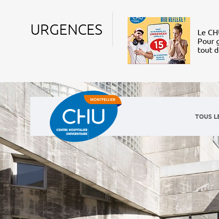
URGENCES
Le CHU
Pour g
tout 
TOUS L