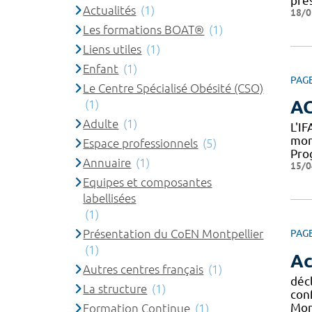
pres
Actualités
(1)
18/0
Les formations BOAT®
(1)
Liens utiles
(1)
Enfant
(1)
PAG
Le Centre Spécialisé Obésité (CSO)
A
(1)
Adulte
(1)
L'I
mon
Espace professionnels
(5)
Pro
Annuaire
(1)
15/0
Equipes et composantes
labellisées
(1)
Présentation du CoEN Montpellier
PAG
(1)
Ac
Autres centres français
(1)
décl
La structure
(1)
con
Mont
Formation Continue
(1)