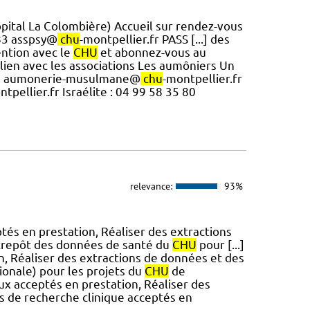
ôpital La Colombière) Accueil sur rendez-vous
 83 asspsy@
chu
-montpellier.fr PASS [...] des
ention avec le
CHU
et abonnez-vous au
ien avec les associations Les aumôniers Un
lon) aumonerie-musulmane@
chu
-montpellier.fr
ntpellier.fr Israélite : 04 99 58 35 80
relevance:
93%
tés en prestation, Réaliser des extractions
ntrepôt des données de santé du
CHU
pour [...]
n, Réaliser des extractions de données et des
tionale) pour les projets du
CHU
de
ux acceptés en prestation, Réaliser des
s de recherche clinique acceptés en