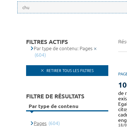
FILTRES ACTIFS
Résu
Par type de contenu: Pages
(604)
RETIRER TOUS LES FILTRES
PAG
10
de r
FILTRE DE RÉSULTATS
exi
Egal
Par type de contenu
cit
cad
eng
Pages
(604)
18/0