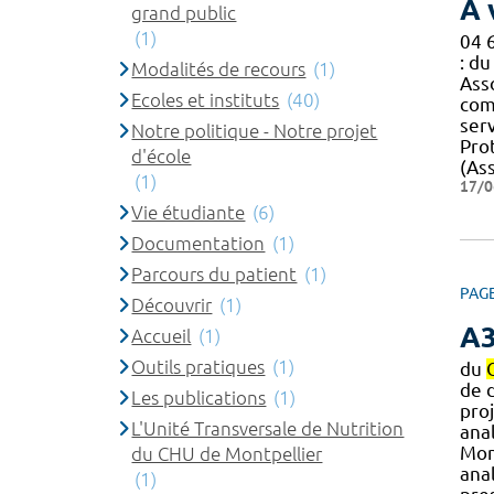
A 
grand public
(1)
04 
: d
Modalités de recours
(1)
Ass
Ecoles et instituts
(40)
com
ser
Notre politique - Notre projet
Pro
d'école
(Ass
(1)
17/0
Vie étudiante
(6)
Documentation
(1)
Parcours du patient
(1)
PAG
Découvrir
(1)
A
Accueil
(1)
Outils pratiques
(1)
du
de 
Les publications
(1)
pro
L'Unité Transversale de Nutrition
anal
Mont
du CHU de Montpellier
ana
(1)