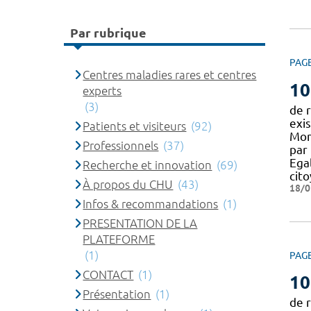
Par rubrique
PAG
Centres maladies rares et centres
10
experts
(3)
de r
exi
Patients et visiteurs
(92)
Mon
Professionnels
(37)
par 
Egal
Recherche et innovation
(69)
cit
À propos du CHU
(43)
18/0
Infos & recommandations
(1)
PRESENTATION DE LA
PLATEFORME
(1)
PAG
CONTACT
(1)
10
Présentation
(1)
de r