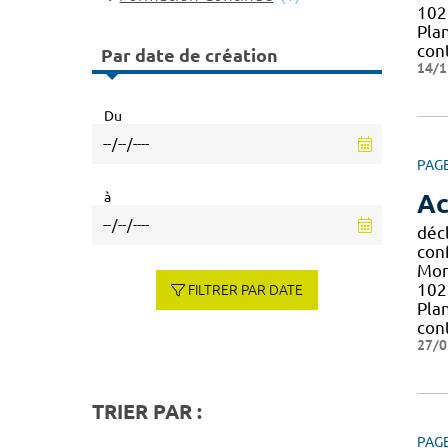
102 
Pla
con
Par date de création
14/1
Du
PAG
à
Ac
décl
con
Mont
102 
FILTRER PAR DATE
Pla
con
27/0
TRIER PAR :
PAG