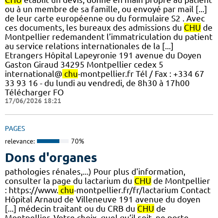
ou à un membre de sa famille, ou envoyé par mail [...]
de leur carte européenne ou du formulaire S2 . Avec
ces documents, les bureaux des admissions du
CHU
de
Montpellier redemandent l’immatriculation du patient
au service relations internationales de la [...]
Etrangers Hôpital Lapeyronie 191 avenue du Doyen
Gaston Giraud 34295 Montpellier cedex 5
international@
chu
-montpellier.fr Tél / Fax : +334 67
33 93 16 - du lundi au vendredi, de 8h30 à 17h00
Télécharger FO
17/06/2026 18:21
PAGES
relevance:
70%
Dons d'organes
pathologies rénales,...) Pour plus d'information,
consulter la page du lactarium du
CHU
de Montpellier
: https://www.
chu
-montpellier.fr/fr/lactarium Contact
Hôpital Arnaud de Villeneuve 191 avenue du doyen
[...] médecin traitant ou du CRB du
CHU
de
Montpellier. Votre choix, quel qu’il soit, ne porte