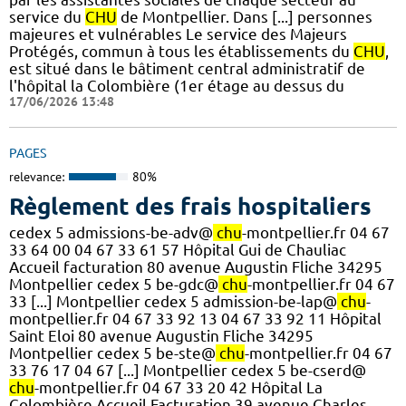
service du
CHU
de Montpellier. Dans [...] personnes
majeures et vulnérables Le service des Majeurs
Protégés, commun à tous les établissements du
CHU
,
est situé dans le bâtiment central administratif de
l'hôpital la Colombière (1er étage au dessus du
17/06/2026 13:48
PAGES
relevance:
80%
Règlement des frais hospitaliers
cedex 5 admissions-be-adv@
chu
-montpellier.fr 04 67
33 64 00 04 67 33 61 57 Hôpital Gui de Chauliac
Accueil facturation 80 avenue Augustin Fliche 34295
Montpellier cedex 5 be-gdc@
chu
-montpellier.fr 04 67
33 [...] Montpellier cedex 5 admission-be-lap@
chu
-
montpellier.fr 04 67 33 92 13 04 67 33 92 11 Hôpital
Saint Eloi 80 avenue Augustin Fliche 34295
Montpellier cedex 5 be-ste@
chu
-montpellier.fr 04 67
33 76 17 04 67 [...] Montpellier cedex 5 be-cserd@
chu
-montpellier.fr 04 67 33 20 42 Hôpital La
Colombière Accueil Facturation 39 avenue Charles