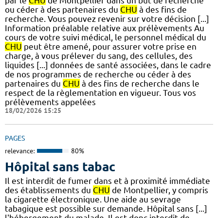
par le
CHU
de Montpellier dans un but de recherche
ou céder à des partenaires du
CHU
à des fins de
recherche. Vous pouvez revenir sur votre décision [...]
Information préalable relative aux prélèvements Au
cours de votre suivi médical, le personnel médical du
CHU
peut être amené, pour assurer votre prise en
charge, à vous prélever du sang, des cellules, des
liquides [...] données de santé associées, dans le cadre
de nos programmes de recherche ou céder à des
partenaires du
CHU
à des fins de recherche dans le
respect de la règlementation en vigueur. Tous vos
prélèvements appelées
18/02/2026 15:25
PAGES
relevance:
80%
Hôpital sans tabac
Il est interdit de fumer dans et à proximité immédiate
des établissements du
CHU
de Montpellier, y compris
la cigarette électronique. Une aide au sevrage
tabagique est possible sur demande. Hôpital sans [...]
l'hébergement du malade. Il est donc interdit de