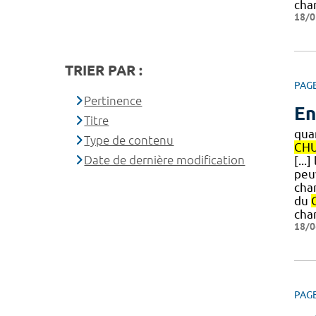
cha
18/0
TRIER PAR :
PAG
Pertinence
En
Titre
qua
Type de contenu
CH
Date de dernière modification
[...
peuv
cha
du
cha
18/0
PAG