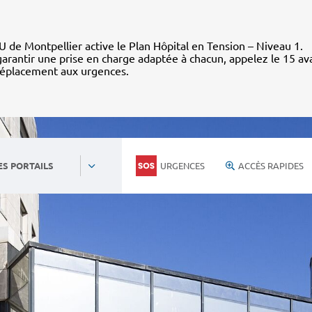
 de Montpellier active le Plan Hôpital en Tension – Niveau 1.
arantir une prise en charge adaptée à chacun, appelez le 15 av
déplacement aux urgences.
URGENCES
ACCÈS RAPIDES
ES PORTAILS