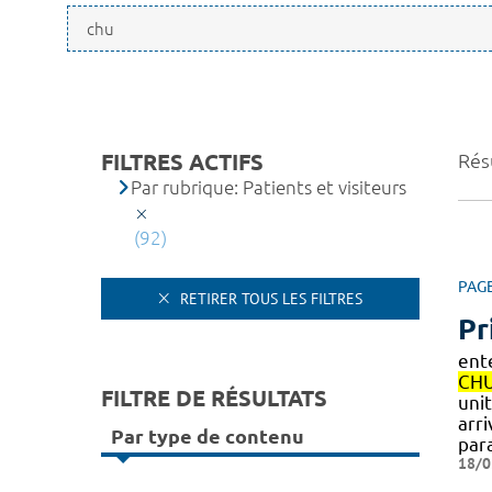
FILTRES ACTIFS
Résu
Par rubrique: Patients et visiteurs
(92)
PAG
RETIRER TOUS LES FILTRES
Pr
ent
CH
FILTRE DE RÉSULTATS
uni
arr
Par type de contenu
par
18/0