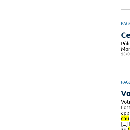
PAG
Ce
Pôle
Mont
18/0
PAG
Vo
Votr
Form
app
chu
[...
au