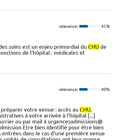
relevance:
41%
é des soins est un enjeu primordial du
CHU
de
onctions de l’hôpital : médicales et
relevance:
40%
r préparer votre venue : accès au
CHU
,
tratives à votre arrivée à l'hôpital [...]
ourrier ou par mail à urgencesadmissions@
admission Etre bien identifié pour être bien
des entrées dans le cas d'une première venue
s unités de consultations ont leur propre