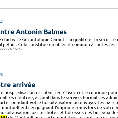
ES
ntre Antonin Balmes
 d’activité Gérontologie Garantir la qualité et la sécurit
pellier. Cela constitue un objectif commun à toutes les f
2/2026 15:25
ES
tre arrivée
e hospitalisation est planifiée ? Lisez cette rubrique pou
alités d'entrée, accueil dans le service. Formalités adminis
orter pendant votre hospitalisation ou envoyez-les par c
-montpellier.fr en joignant l’imprimé remis lors de votre 
] hospitalisation, par les hôtes et hôtesses des bureaux 
CHU
de Montpellier, directement dans le service (certaine