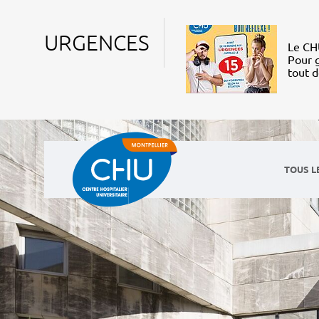
URGENCES
Le CHU
Pour g
tout 
TOUS L