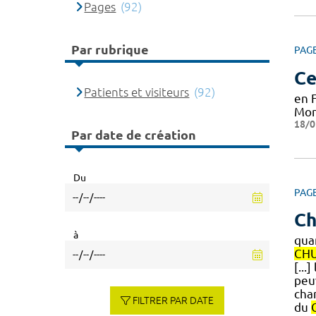
Pages
(92)
Par rubrique
PAG
Ce
Patients et visiteurs
(92)
en 
Mon
18/0
Par date de création
Du
PAG
Ch
à
qua
CH
[...
peuv
cha
FILTRER PAR DATE
du