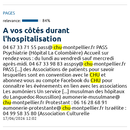
PAGES
relevance:
84%
A vos côtés durant
l'hospitalisation
04 67 33 71 55 pass@
chu
-montpellier.fr PASS
Psychiatrie (Hôpital La Colombière) Accueil sur
rendez-vous : du lundi au vendredi sauf mercredi
après-midi. 04 67 33 98 83 asspsy@
chu
-montpellier.fr
PASS [...] des Associations de patients pour savoir
lesquelles sont en convention avec le
CHU
et
abonnez-vous au compte Facebook du
CHU
pour
connaître les événements en lien avec les associations
Les aumôniers Un service [...] musulman des hôpitaux
du Languedoc-Roussillon) aumonerie-musulmane@
chu
-montpellier.fr Protestant : 06 16 28 68 91
aumonerie-protestante@
chu
-montpellier.fr Israélite :
04 99 58 35 80 (Association Culturelle
17/06/2026 12:02