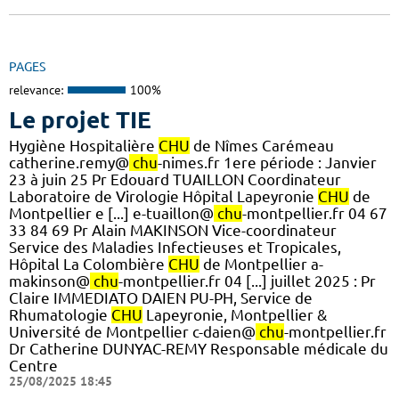
PAGES
relevance:
100%
Le projet TIE
Hygiène Hospitalière
CHU
de Nîmes Carémeau
catherine.remy@
chu
-nimes.fr 1ere période : Janvier
23 à juin 25 Pr Edouard TUAILLON Coordinateur
Laboratoire de Virologie Hôpital Lapeyronie
CHU
de
Montpellier e [...] e-tuaillon@
chu
-montpellier.fr 04 67
33 84 69 Pr Alain MAKINSON Vice-coordinateur
Service des Maladies Infectieuses et Tropicales,
Hôpital La Colombière
CHU
de Montpellier a-
makinson@
chu
-montpellier.fr 04 [...] juillet 2025 : Pr
Claire IMMEDIATO DAIEN PU-PH, Service de
Rhumatologie
CHU
Lapeyronie, Montpellier &
Université de Montpellier c-daien@
chu
-montpellier.fr
Dr Catherine DUNYAC-REMY Responsable médicale du
Centre
25/08/2025 18:45