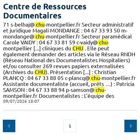
Centre de Ressources
Documentaires
71 s-belhaj@
chu
-montpellier.fr Secteur administratif
et juridique Magali MONDANGE : 04 67 33 93 50 m-
mondange@
chu
-montpellier.fr Secteur paramédical
Carole VAIDY : 04 67 33 81 59 c-vaidy@
chu
-
montpellier [...] cliniques du
CHU
. Elle peut
également demander des articles via le Réseau RNDH
(Réseau National des Documentalistes Hospitaliers)
et/ou consulter 269 revues papiers externalisées
(Archives du
CHU
). Présentation [...] : Christian
PLANCQ : 04 67 33 88 05 c-plancq@
chu
-montpellier.fr
Assistante documentaliste (accueil, prêts …) : Patricia
SAMSON : 04 67 33 88 94 p-samson@
chu
-
montpellier.fr Documentalistes : L’équipe des
09/07/2026 18:07
1