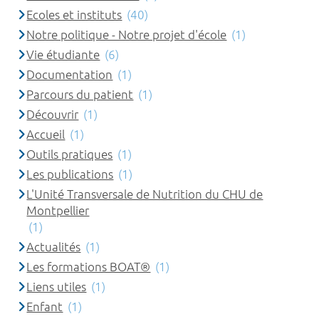
Ecoles et instituts
(40)
Notre politique - Notre projet d'école
(1)
Vie étudiante
(6)
Documentation
(1)
Parcours du patient
(1)
Découvrir
(1)
Accueil
(1)
Outils pratiques
(1)
Les publications
(1)
L'Unité Transversale de Nutrition du CHU de
Montpellier
(1)
Actualités
(1)
Les formations BOAT®
(1)
Liens utiles
(1)
Enfant
(1)