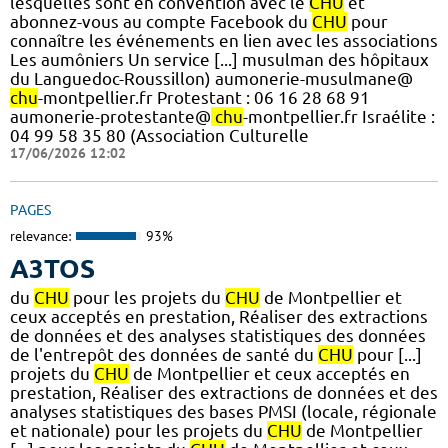
lesquelles sont en convention avec le
CHU
et
abonnez-vous au compte Facebook du
CHU
pour
connaître les événements en lien avec les associations
Les aumôniers Un service [...] musulman des hôpitaux
du Languedoc-Roussillon) aumonerie-musulmane@
chu
-montpellier.fr Protestant : 06 16 28 68 91
aumonerie-protestante@
chu
-montpellier.fr Israélite :
04 99 58 35 80 (Association Culturelle
17/06/2026 12:02
PAGES
relevance:
93%
A3TOS
du
CHU
pour les projets du
CHU
de Montpellier et
ceux acceptés en prestation, Réaliser des extractions
de données et des analyses statistiques des données
de l'entrepôt des données de santé du
CHU
pour [...]
projets du
CHU
de Montpellier et ceux acceptés en
prestation, Réaliser des extractions de données et des
analyses statistiques des bases PMSI (locale, régionale
et nationale) pour les projets du
CHU
de Montpellier