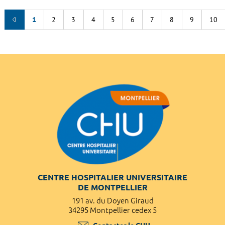
1
2
3
4
5
6
7
8
9
10
CENTRE HOSPITALIER UNIVERSITAIRE
DE MONTPELLIER
191 av. du Doyen Giraud
34295 Montpellier cedex 5