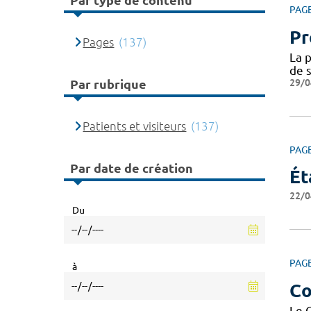
Par type de contenu
PAG
Pr
Pages
(137)
La p
de s
29/0
Par rubrique
Patients et visiteurs
(137)
PAG
Par date de création
Ét
22/0
Du
PAG
à
Co
Le 