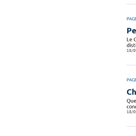
PAG
Pe
Le C
dis
18/0
PAG
Ch
Que 
conn
18/0