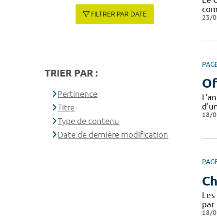
com
FILTRER PAR DATE
23/0
PAG
TRIER PAR :
Of
Pertinence
L'a
d'u
Titre
18/0
Type de contenu
Date de dernière modification
PAG
Ch
Les 
par 
18/0