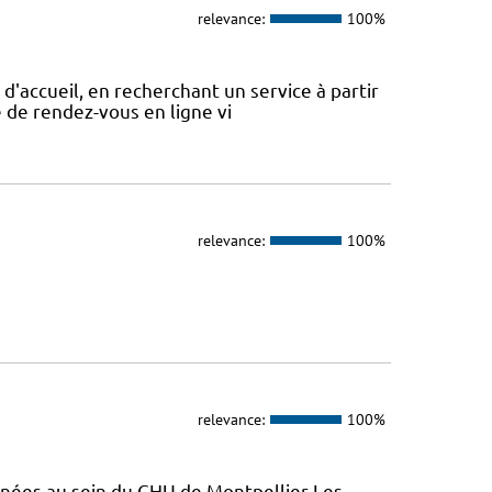
relevance:
100%
d'accueil, en recherchant un service à partir
se de rendez-vous en ligne vi
relevance:
100%
relevance:
100%
enées au sein du CHU de Montpellier Les