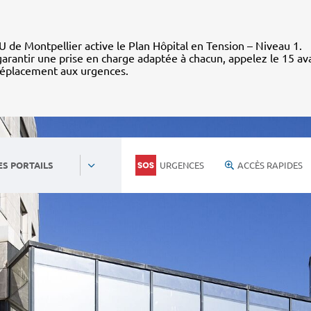
 de Montpellier active le Plan Hôpital en Tension – Niveau 1.
arantir une prise en charge adaptée à chacun, appelez le 15 av
déplacement aux urgences.
URGENCES
ACCÈS RAPIDES
ES PORTAILS