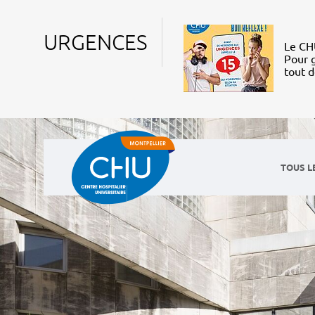
URGENCES
Le CHU
Pour g
tout 
TOUS L